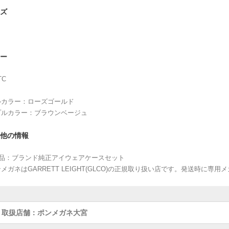
ズ
ー
TC
ルカラー：ローズゴールド
プルカラー：ブラウンベージュ
他の情報
属品：ブランド純正アイウェアケースセット
メガネはGARRETT LEIGHT(GLCO)の正規取り扱い店です。発送時に
取扱店舗：ポンメガネ大宮