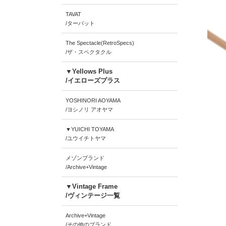
TAVAT
/ターバット
The Spectacle(RetroSpecs)
/ザ・スペクタクル
▼Yellows Plus
/イエローズプラス
YOSHINORI AOYAMA
/ヨシノリ アオヤマ
▼YUICHI TOYAMA
/ユウイチトヤマ
メゾンブランド
/Archive+Vintage
▼Vintage Frame
/ヴィンテージ一覧
Archive+Vintage
/その他のブランド