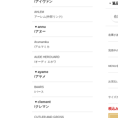
/アイヴァン
返
AHLEM
在
アーレム(外部リンク)
▼annu
/アヌー
在庫が
Arumamika
/アルマミカ
完売中
AUDE HEROUARD
/オーディ エホワ
MENU
▼ayame
/アヤメ
お支払
BAARS
/バース
サイズ
▼clement
/クレマン
税込み
CUTLER AND GROSS