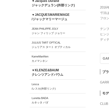
▼Jacques Durand
ジャックデュラン(外部リンク)
201
寸法
▼JACQUESMARIEMAGE
フロ
/ジャックマリーマージュ
テン
JEAN PHILIPPE JOLY
ジャン フィリップ ジョリー
ヒン
ディ
JULIUS TART OPTICAL
ジュリアス タート オプティカル
KameManNen
GA
カメマンネン
▼KLENZE&BAUM
ブラ
クレンツアンドバウム
GARR
Lesca
/レスカ(外部リンク)
モデ
Lunetta BADA
ルネッタ バダ
CLUB 