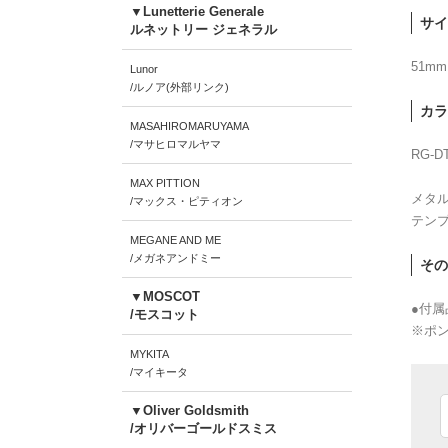
▼Lunetterie Generale
サイ
ルネットリー ジェネラル
51mm
Lunor
/ルノア(外部リンク)
カラ
MASAHIROMARUYAMA
/マサヒロマルヤマ
RG-D
MAX PITTION
メタ
/マックス・ピティオン
テン
MEGANE AND ME
/メガネアンドミー
その
▼MOSCOT
●付
/モスコット
※ポン
MYKITA
/マイキータ
▼Oliver Goldsmith
/オリバーゴールドスミス