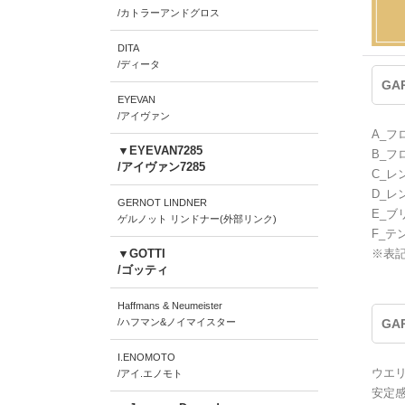
/カトラーアンドグロス
DITA
/ディータ
GA
EYEVAN
/アイヴァン
A_フ
▼EYEVAN7285
B_フ
/アイヴァン7285
C_レ
D_レ
GERNOT LINDNER
E_ブ
ゲルノット リンドナー(外部リンク)
F_テ
▼GOTTI
※表
/ゴッティ
Haffmans & Neumeister
/ハフマン&ノイマイスター
GA
I.ENOMOTO
ウエ
/アイ.エノモト
安定