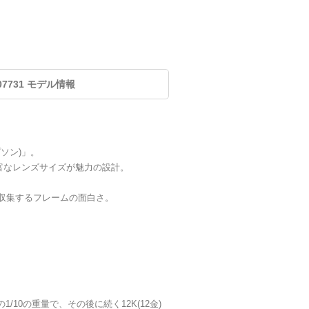
 #107731 モデル情報
ソン)」。
富なレンズサイズが魅力の設計。
収集するフレームの面白さ。
10の重量で、その後に続く12K(12金)