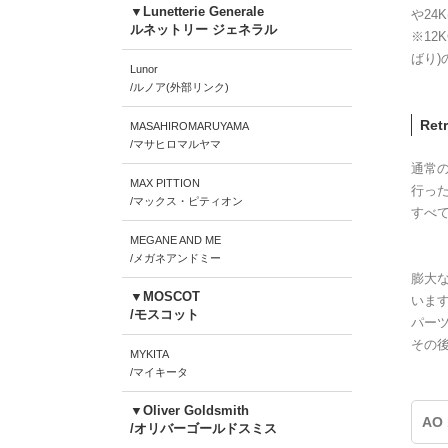
▼Lunetterie Generale
や24
ルネットリー ジェネラル
※12
ばり)
Lunor
/ルノア(外部リンク)
Re
MASAHIROMARUYAMA
/マサヒロマルヤマ
通常の
MAX PITTION
行っ
/マックス・ピティオン
すべ
MEGANE AND ME
/メガネアンドミー
膨大
▼MOSCOT
いま
/モスコット
パー
その
MYKITA
/マイキータ
▼Oliver Goldsmith
AO 
/オリバーゴールドスミス