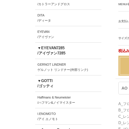
/カトラーアンドグロス
MENU
DITA
/ディータ
お支払
EYEVAN
/アイヴァン
サイズ
▼EYEVAN7285
税込み
/アイヴァン7285
GERNOT LINDNER
ゲルノット リンドナー(外部リンク)
▼GOTTI
/ゴッティ
AO 
Haffmans & Neumeister
/ハフマン&ノイマイスター
A_フ
B_フ
I.ENOMOTO
C_レ
/アイ.エノモト
D_レ