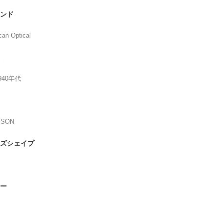
ンド
can Optical
940年代
PSON
ズシェイプ
ー