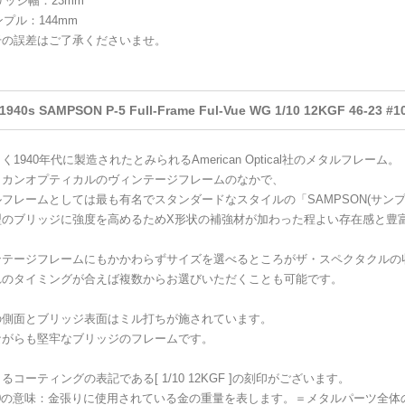
リッジ幅：23mm
ンプル：144mm
干の誤差はご了承くださいませ。
1940s SAMPSON P-5 Full-Frame Ful-Vue WG 1/10 12KGF 46-23
く1940年代に製造されたとみられるAmerican Optical社のメタルフレーム。
リカンオプティカルのヴィンテージフレームのなかで、
フレームとしては最も有名でスタンダードなスタイルの「SAMPSON(サンプ
型のブリッジに強度を高めるためX形状の補強材が加わった程よい存在感と豊
ンテージフレームにもかかわらずサイズを選べるところがザ・スペクタクルの
れのタイミングが合えば複数からお選びいただくことも可能です。
の側面とブリッジ表面はミル打ちが施されています。
ながらも堅牢なブリッジのフレームです。
るコーティングの表記である[ 1/10 12KGF ]の刻印がございます。
10の意味：金張りに使用されている金の重量を表します。＝メタルパーツ全体の1/