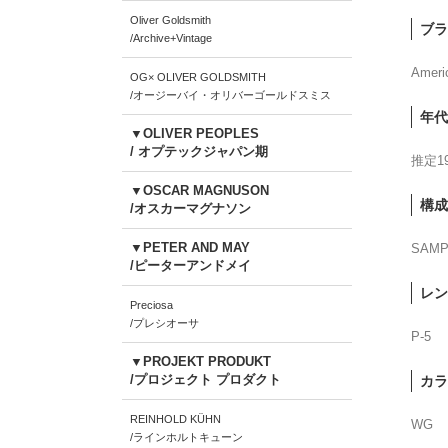
Oliver Goldsmith
ブラ
/Archive+Vintage
Ameri
OG× OLIVER GOLDSMITH
/オージーバイ・オリバーゴールドスミス
年代
▼OLIVER PEOPLES
/ オプテックジャパン期
推定1
▼OSCAR MAGNUSON
構成
/オスカーマグナソン
▼PETER AND MAY
SAM
/ピーターアンドメイ
レン
Preciosa
/プレシオーサ
P-5
▼PROJEKT PRODUKT
/プロジェクト プロダクト
カラ
REINHOLD KÜHN
WG
/ラインホルトキューン