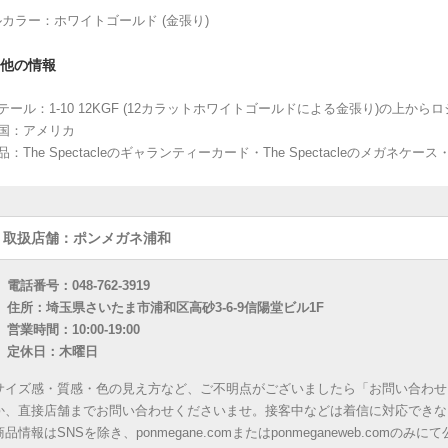
カラー：ホワイトゴールド (金張り)
他の情報
テール：1-10 12KGF (12カラットホワイトゴールドによる金張り)の上か
造国：アメリカ
品：The Spectacleのギャランティーカード・The Spectacleのメガ
取扱店舗：ポンメガネ浦和
電話番号：048-762-3919
住所：埼玉県さいたま市浦和区高砂3-6-9信陽堂ビル1F
営業時間：10:00-19:00
定休日：木曜日
サイズ感・質感・色の見え方など、ご不明点がございましたら「お問い合わせ
か、直接店舗までお問い合わせくださいませ。接客中などは着信に対応できな
商品情報はSNSを除き、ponmegane.comまたはponmeganeweb.com