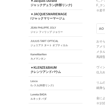
E_ブ
▼Jacques Durand
ジャックデュラン(外部リンク)
F_テ
※若
▼JACQUESMARIEMAGE
/ジャックマリーマージュ
JEAN PHILIPPE JOLY
AO 
ジャン フィリップ ジョリー
JULIUS TART OPTICAL
おそら
ジュリアス タート オプティカル
アメ
メタル
KameManNen
馬蹄
カメマンネン
ヴィ
▼KLENZE&BAUM
クレンツアンドバウム
仕入
Lesca
リム
/レスカ(外部リンク)
細身
Lunetta BADA
金によ
ルネッタ バダ
※1/