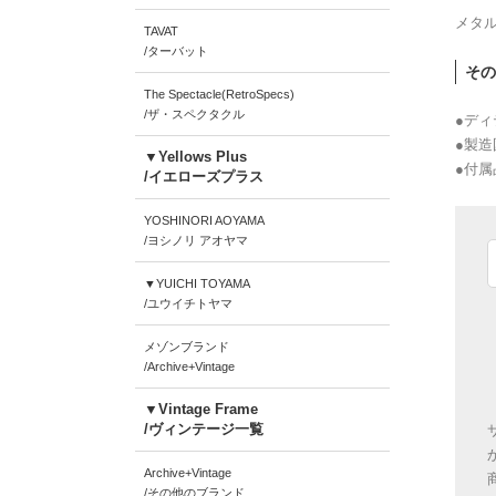
メタル
TAVAT
/ターバット
その
The Spectacle(RetroSpecs)
/ザ・スペクタクル
●ディ
●製
▼Yellows Plus
●付属
/イエローズプラス
YOSHINORI AOYAMA
/ヨシノリ アオヤマ
▼YUICHI TOYAMA
/ユウイチトヤマ
メゾンブランド
/Archive+Vintage
▼Vintage Frame
/ヴィンテージ一覧
Archive+Vintage
/その他のブランド