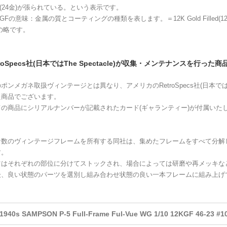
K(24金)が張られている。という表示です。
KGFの意味：金属の質とコーティングの種類を表します。＝12K Gold Filled
の略です。
troSpecs社(日本ではThe Spectacle)が収集・メンテナンスを行っ
ポンメガネ取扱ヴィンテージとは異なり、アメリカのRetroSpecs社(日本ではTh
た商品でございます。
ての商品にシリアルナンバーが記載されたカード(ギャランティー)が付属いた
な数のヴィンテージフレームを所有する同社は、集めたフレームをすべて分解
す。
ツはそれぞれの部位に分けてストックされ、場合によっては研磨や再メッキな
後、良い状態のパーツを選別し組み合わせ状態の良い一本フレームに組み上げ
1940s SAMPSON P-5 Full-Frame Ful-Vue WG 1/10 12KGF 46-23 #