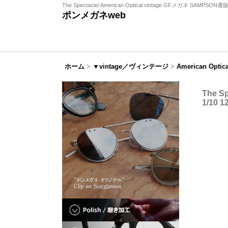
The Spectacle/ American Optical vintage GFメガネ SAMPSON
ポンメガネweb
ホーム
>
▼vintage／ヴィンテージ
>
American Op
The S
1/10 