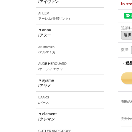
/アイヴァン
In s
AHLEM
アーレム(外部リンク)
追加
▼annu
/アヌー
Arumamika
数量
:
/アルマミカ
返
AUDE HEROUARD
/オーディ エホワ
▼ayame
/アヤメ
BAARS
在庫が
/バース
▼clement
/クレマン
完売中
CUTLER AND GROSS