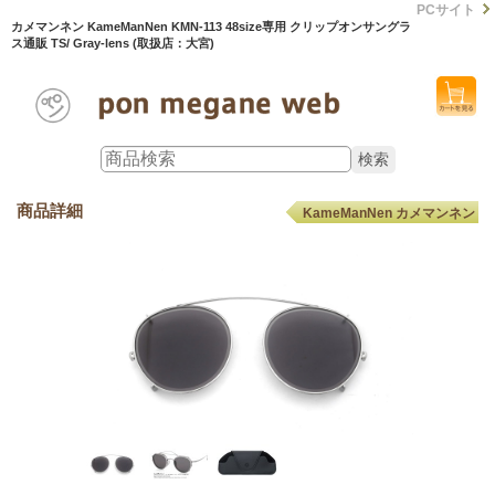
PCサイト
カメマンネン KameManNen KMN-113 48size専用 クリップオンサングラ
ス通販 TS/ Gray-lens (取扱店：大宮)
商品詳細
KameManNen カメマンネン