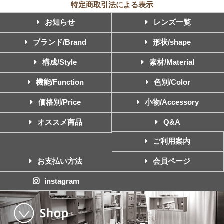
特定商取引法による表示
お知らせ
レンズ一覧
ブランド/Brand
形状/shape
構成/Style
素材/Material
機能/Function
色別/Color
価格別/Price
小物/Accessory
オススメ商品
Q&A
ご利用案内
お支払い方法
会員ページ
instagram