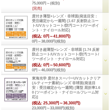
75,000円～
(税別)
[完売]
度付き薄型+レンズ・非球面(発送目安：
受注確定から一週間)
[
1.67 反射防止コー
ト/UVカットコート/防汚コート/ツーポイ
ント・ナイロール対応
]
(税込
:
0円～41,800円)
0円～38,000円
(税別)
度付き超薄型+レンズ・非球面
[
1.74 反射
防止コート/UVカットコート/防汚コート/
ツーポイント・ナイロール対応
]
(税込
:
0円～50,600円)
0円～46,000円
(税別)
東海光学 度付きスーパーUVカットクリア
(ルティーナ素材)レンズ 非球面(発送目
安：受注確定から一週間)
[
薄型 屈折率1.6
0 (ツーポイント・ナイロールフレーム対
応)
]
(税込
:
25,300円～36,300円)
23,000円～33,000円
(税別)