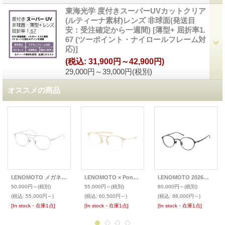
東海光学 度付きスーパーUVカットクリア
(ルティーナ素材)レンズ 非球面(発送目
安：受注確定から一週間)
[
薄型+ 屈折率1.
67 (ツーポイント・ナイロールフレーム対
応)
]
(税込
:
31,900円～42,900円)
29,000円～39,000円
(税別)
オススメの商品
I.ENOMOTO メガネ IE013
I.ENOMOTO × PonMegane 限定生産ナイロールブロウ メガネ IE007
I.ENOMOTO 2026年SS新作 メガネ IE037
50,000円～
(税別)
55,000円～
(税別)
80,000円～
(税別)
(税込
:
55,000円～)
(税込
:
60,500円～)
(税込
:
88,000円～)
[In stock・在庫1点]
[In stock・在庫1点]
[In stock・在庫1点]