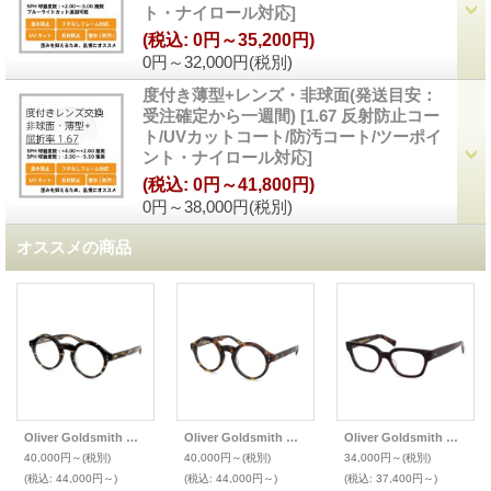
ト・ナイロール対応
]
(税込
:
0円～35,200円)
0円～32,000円
(税別)
度付き薄型+レンズ・非球面(発送目安：
受注確定から一週間)
[
1.67 反射防止コー
ト/UVカットコート/防汚コート/ツーポイ
ント・ナイロール対応
]
(税込
:
0円～41,800円)
0円～38,000円
(税別)
オススメの商品
Oliver Goldsmith オリバーゴールドスミス メガネ SHEPPERTON シェパートン
Oliver Goldsmith オリバーゴールドスミス メガネ SHEPPERTON シェパートン
Oliver Goldsmith オリバーゴールドスミス メガネ COMMANDER コマンダー
40,000円～
(税別)
40,000円～
(税別)
34,000円～
(税別)
(税込
:
44,000円～)
(税込
:
44,000円～)
(税込
:
37,400円～)