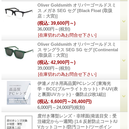
Oliver Goldsmith オリバーゴールドスミ
ス メガネ SEG セグ
[
Black Float (取扱
店：大宮)
]
(税込
:
39,600円～)
36,000円～
(税別)
[在庫切れの為お問合せ下さい]
Oliver Goldsmith オリバーゴールドスミ
ス サングラス SEG SG セグ
[
Continental
(取扱店：大宮)
]
(税込
:
42,900円～)
39,000円～
(税別)
[在庫切れの為お問合せ下さい]
伊達メガネ用高品質PCレンズ
[
東海光
学・BCC(ブルーライトカット)・P-UV(表
と裏面UVカット)・傷防止(2枚1組)
]
(税込
:
6,600円～26,400円)
6,000円～24,000円
(税別)
度付き薄型レンズ・非球面(発送目安：受
注確定から一週間)
[
1.6 反射防止コート/U
Vカットコート/防汚コート/ツーポイン