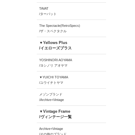
TAVAT
/ターバット
The Spectacle(RetroSpecs)
/ザ・スペクタクル
▼Yellows Plus
/イエローズプラス
YOSHINORI AOYAMA
/ヨシノリ アオヤマ
▼YUICHI TOYAMA
/ユウイチトヤマ
メゾンブランド
/Archive+Vintage
▼Vintage Frame
/ヴィンテージ一覧
Archive+Vintage
/その他のブランド