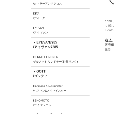
/カトラーアンドグロス
DITA
/ディータ
annu 
le 0
EYEVAN
Floa
/アイヴァン
税込
:
▼EYEVAN7285
/アイヴァン7285
完売
GERNOT LINDNER
ゲルノット リンドナー(外部リンク)
▼GOTTI
/ゴッティ
Haffmans & Neumeister
/ハフマン&ノイマイスター
I.ENOMOTO
/アイ.エノモト