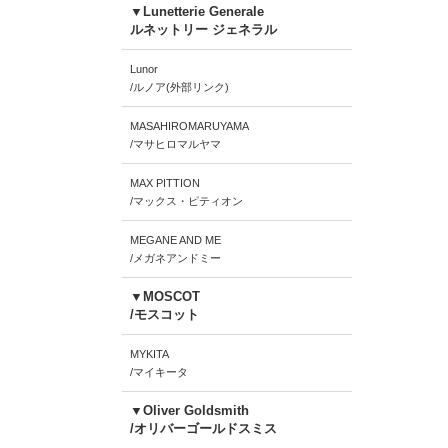
▼Lunetterie Generale
ルネットリー ジェネラル
Lunor
/ルノア(外部リンク)
MASAHIROMARUYAMA
/マサヒロマルヤマ
MAX PITTION
/マックス・ピティオン
MEGANE AND ME
/メガネアンドミー
▼MOSCOT
/モスコット
MYKITA
/マイキータ
▼Oliver Goldsmith
/オリバーゴールドスミス