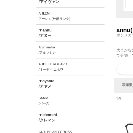
/アイヴァン
AHLEM
アーレム(外部リンク)
ann
▼annu
ポンメガ
/アヌー
Arumamika
大まかな
/アルマミカ
て分類し
AUDE HEROUARD
/オーディ エホワ
▼ayame
表示数
/アヤメ
BAARS
3
件
/バース
▼clement
/クレマン
CUTLER AND GROSS