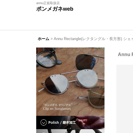
annu正規取扱店
ポンメガネweb
ホーム
>
Annu Rectangle(レクタングル・長方形) シ
Annu