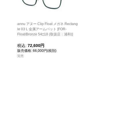
annu アヌー Clip Float メガネ Rectang
le 03 L 金属アームパット
[
FOR-
Float/Bronze 54□18 (取扱店：浦和)
]
税込
:
72,600円
66,000円
(税別)
完売