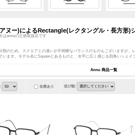
u(アヌー)によるRectangle(レクタングル・長
ネはannuの正規取扱店です
分類のため、スクエアとの違いが不明瞭なバランスのものもございますが、
ています。モデル名にSquareとあるものと、水平に広く感じる四角いシェ
Annu 商品一覧
:
並び順
:
在庫あり