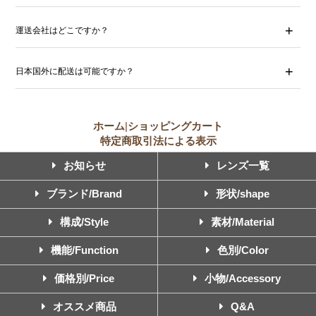
運送会社はどこですか？
日本国外に配送は可能ですか？
ホーム
|
ショッピングカート
特定商取引法による表示
お知らせ
レンズ一覧
ブランド/Brand
形状/shape
構成/Style
素材/Material
機能/Function
色別/Color
価格別/Price
小物/Accessory
オススメ商品
Q&A