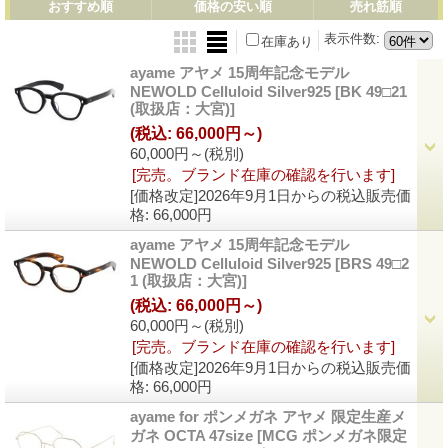
おすすめ順
価格の安い順
売れ筋順
表示件数
:
在庫あり
ayame アヤメ 15周年記念モデル
NEWOLD Celluloid Silver925
[BK 49□21
(取扱店：大宮)]
(税込
:
66,000円～)
60,000円～
(税別)
[完売。ブランド在庫の確認を行います]
[価格改定]2026年9月1日からの税込販売価
格
:
66,000円
ayame アヤメ 15周年記念モデル
NEWOLD Celluloid Silver925
[BRS 49□2
1 (取扱店：大宮)]
(税込
:
66,000円～)
60,000円～
(税別)
[完売。ブランド在庫の確認を行います]
[価格改定]2026年9月1日からの税込販売価
格
:
66,000円
ayame for ポンメガネ アヤメ 限定生産メ
ガネ OCTA 47size
[MCG ポンメガネ限定