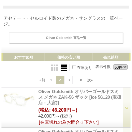
アセテート・セルロイド製のメガネ・サングラスの一覧ペー
ジ。
Oliver Goldsmith 商品一覧
おすすめ順
価格の安い順
売れ筋順
表示件数
:
在庫あり
...
«
前
1
2
3
8
次
»
Oliver Goldsmith オリバーゴールドスミ
ス メガネ ZAK-56 ザック
[Ice 56□20 (取扱
店：大宮)]
(税込
:
46,200円～)
42,000円～
(税別)
[在庫切れの為お問合せ下さい]
Oliver Goldsmith オリバーゴールドスミ