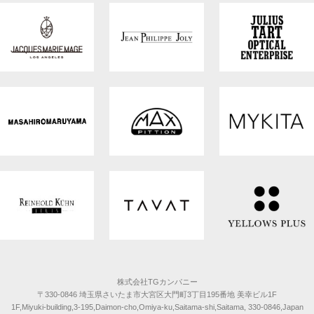
株式会社TGカンパニー
〒330-0846 埼玉県さいたま市大宮区大門町3丁目195番地 美幸ビル1F
1F,Miyuki-building,3-195,Daimon-cho,Omiya-ku,Saitama-shi,Saitama, 330-0846,Japan