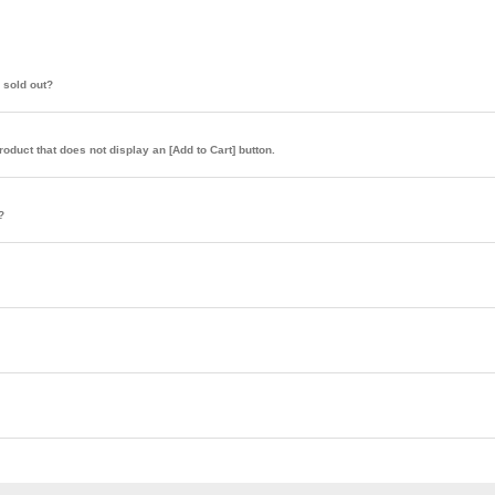
sold out?
at does not display an [Add to Cart] button.
?