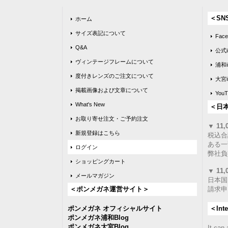
＜SN
ホーム
サイズ表記について
Face
Q&A
公式i
ヴィンテージフレームについて
浦和i
度付きレンズのご注文について
大宮i
掲載画像および文章について
YouT
What's New
＜日
お取り寄せ注文・ご予約注文
▼ 1
新規登録はこちら
税込合
ある一
ログイン
弊社負
ショッピングカート
▼ 11
メールマガジン
日本国
＜ポンメガネ運営サイト＞
請求申
ポンメガネ オフィシャルサイト
＜Inte
ポンメガネ浦和Blog
ポンメガネ大宮Blog
It can