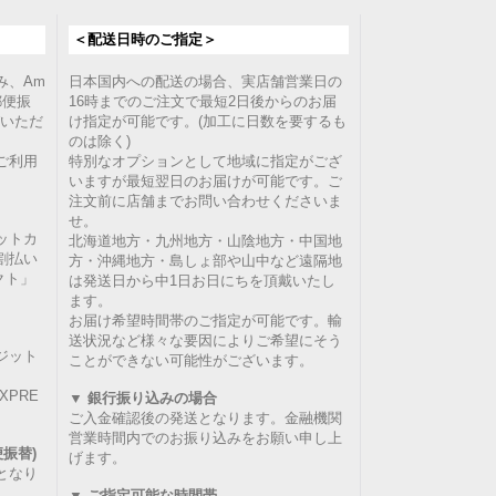
＜配送日時のご指定＞
み、Am
日本国内への配送の場合、実店舗営業日の
郵便振
16時までのご注文で最短2日後からのお届
選びいただ
け指定が可能です。(加工に日数を要するも
のは除く)
ご利用
特別なオプションとして地域に指定がござ
いますが最短翌日のお届けが可能です。ご
注文前に店舗までお問い合わせくださいま
せ。
ットカ
北海道地方・九州地方・山陰地方・中国地
割払い
方・沖縄地方・島しょ部や山中など遠隔地
クト」
は発送日から中1日お日にちを頂戴いたし
ます。
お届け希望時間帯のご指定が可能です。輸
送状況など様々な要因によりご希望にそう
ジット
ことができない可能性がございます。
 EXPRE
▼ 銀行振り込みの場合
ご入金確認後の発送となります。金融機関
営業時間内でのお振り込みをお願い申し上
振替)
げます。
となり
▼ ご指定可能な時間帯