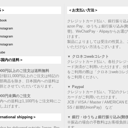
S＞
＜お支払い方法＞
book
クレジットカード払い、銀行振り込
azon Pay、ゆうちょ銀行振り込み(
nstagram
替)、WeChatPay・Alipayからお
けます。
nstagram
製品によりましては受注の性質上、
nstagram
いただけない方法もございます。
ube
▼ クロネコwebコレクト
本国内の送料＞
クレジットカード払い。各社クレジ
ード決済がご利用いただけます。分
1,000円以上のご注文は送料無料
をご利用の際は「クロネコwebコレ
計額11,000円以上のご注文は特記の
をご利用ください。
部商品を除き、日本国内への送料は
担とさせていただいております。
▼ Paypal
クレジットカード払い。下記のクレ
,000円未満のご注文
カードがご利用いただけます。
内への送料は1,100円をご注文時にご
JCB / VISA / Master / AMERICAN
し上げます。
SS / 銀聯(UnionPay) など
rnational shipping＞
▼ 銀行・ゆうちょ銀行振り込み(郵便
※振込の場合の手数料はお客様負担
ます。
 also be delivered outside Japan. Pre