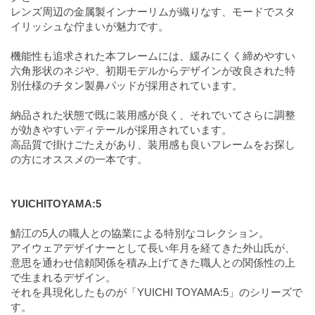
レンズ周辺の金属製インナーリムが織りなす、モードでスタ
イリッシュな佇まいが魅力です。
機能性も追求された本フレームには、緩みにくく締めやすい
六角形状のネジや、初期モデルからデザインが改良された特
別仕様のチタン製鼻パッドが採用されています。
納品された状態で既に装用感が良く、それでいてさらに調整
が効きやすいディテールが採用されています。
高品質で掛けごたえがあり、装用感も良いフレームをお探し
の方にオススメの一本です。
YUICHITOYAMA:5
鯖江の5人の職人との協業による特別なコレクション。
アイウェアデザイナーとして長い年月を経てきた外山氏が、
意思を通わせ信頼関係を積み上げてきた職人との関係性の上
で生まれるデザイン。
それを具現化したものが「YUICHI TOYAMA:5」のシリーズで
す。