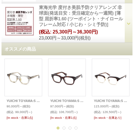
東海光学 度付き美肌予防クリアレンズ 非
球面(発送目安：受注確定から一週間)
[
薄
型 屈折率1.60 (ツーポイント・ナイロール
フレーム対応 / 小じわ・シミ予防)
]
(税込
:
25,300円～36,300円)
23,000円～33,000円
(税別)
オススメの商品
YUICHI TOYAMA:5 ユウイチトヤマ:ファイブ メガネ DIABLO
YUICHI TOYAMA:5 ユウイチトヤマ:ファイブ 最新作メガネ WILLIAMSBURG
YUICHI TOYAMA:5 ユウイチトヤマ:ファイブ 最新作メガネ FORT GREENE
90,000円～
(税別)
97,000円～
(税別)
115,000円～
(税別)
(税込
:
99,000円～)
(税込
:
106,700円～)
(税込
:
126,500円～)
[In stock・在庫1点]
[In stock・在庫1点]
[In stock・在庫あり]