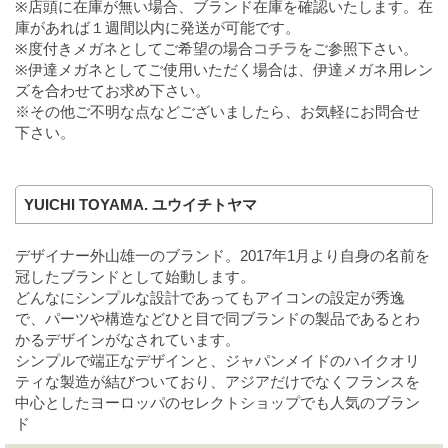
※店頭に在庫が無い場合、ブランド在庫を確認いたします。在
庫があれば１週間以内に発送が可能です。
※度付きメガネとしてご希望の場合
コチラ
をご参照下さい。
※伊達メガネとしてご使用いただく場合は、伊達メガネ用レン
ズを合わせてお求め下さい。
※その他ご不明な点などございましたら、お気軽にお問合せ
下さい。
YUICHI TOYAMA. ユウイチトヤマ
デザイナー外山雄一のブランド。2017年1月より自身の名前を
冠したブランドとして始動します。
どんなにシンプルな設計であってもアイコンの設定が秀逸
で、パーツや構造などひと目で同ブランドの製品であるとわ
かるデザインがなされています。
シンプルで端正なデザインと、ジャパンメイドのハイクオリ
ティな製造が結びついており、アジアだけでなくフランスを
中心としたヨーロッパのセレクトショップでも人気のブラン
ド