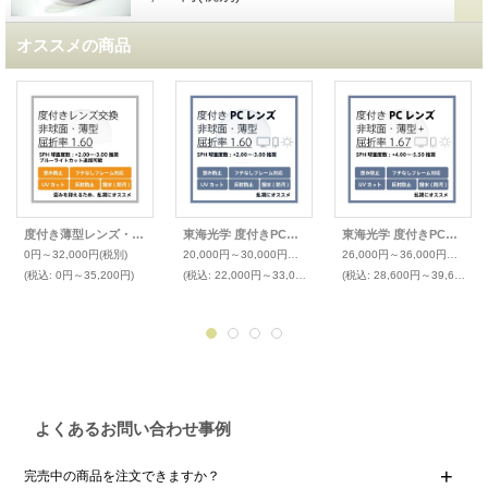
オススメの商品
度付き薄型レンズ・非球面(発送目安：受注確定から一週間)
東海光学 度付きPCレンズ 非球面(発送目安：受注確定から一週間)
東海光学 度付きPCレンズ 非球面(発送目安：受注確定から一週間)
0円～32,000円
(税別)
20,000円～30,000円
(税別)
26,000円～36,000円
(税別)
(税込
:
0円～35,200円)
(税込
:
22,000円～33,000円)
(税込
:
28,600円～39,600円)
よくあるお問い合わせ事例
完売中の商品を注文できますか？