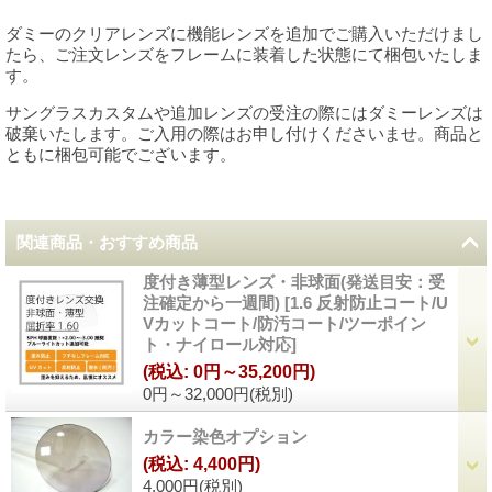
ダミーのクリアレンズに機能レンズを追加でご購入いただけまし
たら、ご注文レンズをフレームに装着した状態にて梱包いたしま
す。
サングラスカスタムや追加レンズの受注の際にはダミーレンズは
破棄いたします。ご入用の際はお申し付けくださいませ。商品と
ともに梱包可能でございます。
関連商品・おすすめ商品
度付き薄型レンズ・非球面(発送目安：受
注確定から一週間)
[
1.6 反射防止コート/U
Vカットコート/防汚コート/ツーポイン
ト・ナイロール対応
]
(税込
:
0円～35,200円)
0円～32,000円
(税別)
カラー染色オプション
(税込
:
4,400円)
4,000円
(税別)