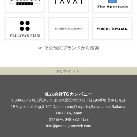
☞ その他のブランドから検索
PCサイト
株式会社TGカンパニー
〒330-0846 埼玉県さいたま市大宮区大門町3丁目195番地 美幸ビル1F
1F,Miyuki-building,3-195,Daimon-cho,Omiya-ku,Saitama-shi,Saitama,
330-0846,Japan
電話番号: 048-782-7128
info@ponmeganeweb.com