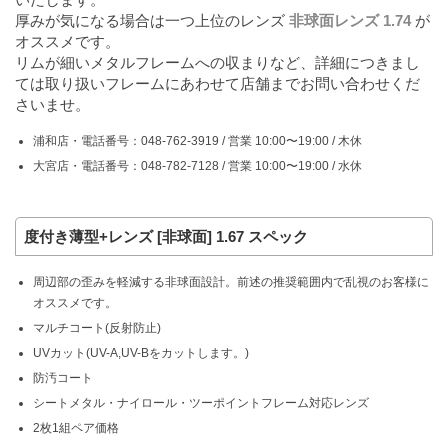
厚みが気になる場合は一つ上位のレンズ
非球面レンズ 1.74
が
オススメです。
リムが細いメタルフレームへの収まりなど、詳細につきまし
ては取り扱いフレームにあわせて店舗までお問い合わせくだ
さいませ。
浦和店・電話番号：048-762-3919 / 営業 10:00〜19:00 / 木休
大宮店・電話番号：048-782-7128 / 営業 10:00〜19:00 / 水休
度付き薄型+レンズ [非球面] 1.67 スペック
周辺部の歪みを軽減する非球面設計。前述の推奨範囲内で乱視のお客様に
オススメです。
マルチコート(反射防止)
UVカット(UV-A,UV-Bをカットします。)
防汚コート
シートメタル・ナイロール・ツーポイントフレーム対応レンズ
2枚1組ペア価格