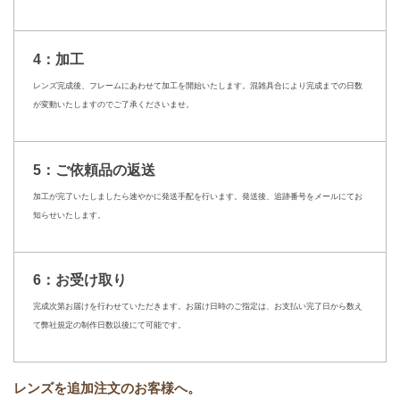
4：加工
レンズ完成後、フレームにあわせて加工を開始いたします。混雑具合により完成までの日数
が変動いたしますのでご了承くださいませ。
5：ご依頼品の返送
加工が完了いたしましたら速やかに発送手配を行います。発送後、追跡番号をメールにてお
知らせいたします。
6：お受け取り
完成次第お届けを行わせていただきます。お届け日時のご指定は、お支払い完了日から数え
て弊社規定の制作日数以後にて可能です。
レンズを追加注文のお客様へ。