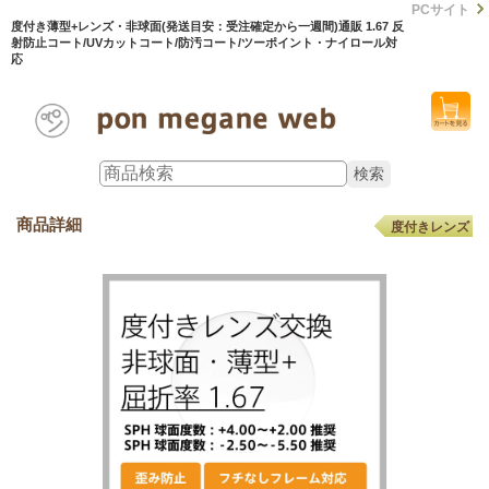
PCサイト
度付き薄型+レンズ・非球面(発送目安：受注確定から一週間)通販 1.67 反
射防止コート/UVカットコート/防汚コート/ツーポイント・ナイロール対
応
商品詳細
度付きレンズ