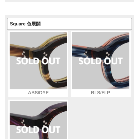
Square 色展開
ABS/DYE
BLS/FLP