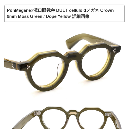
PonMegane×澤口眼鏡舎 DUET celluloidメガネ Crown
9mm Moss Green / Dope Yellow 詳細画像