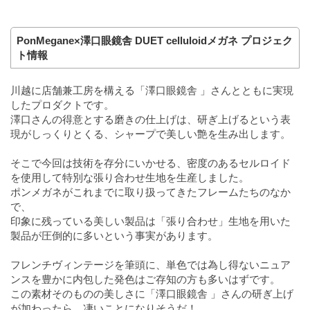
PonMegane×澤口眼鏡舎 DUET celluloidメガネ プロジェク
ト情報
川越に店舗兼工房を構える「澤口眼鏡舎 」さんとともに実現
したプロダクトです。
澤口さんの得意とする磨きの仕上げは、研ぎ上げるという表
現がしっくりとくる、シャープで美しい艶を生み出します。
そこで今回は技術を存分にいかせる、密度のあるセルロイド
を使用して特別な張り合わせ生地を生産しました。
ポンメガネがこれまでに取り扱ってきたフレームたちのなか
で、
印象に残っている美しい製品は「張り合わせ」生地を用いた
製品が圧倒的に多いという事実があります。
フレンチヴィンテージを筆頭に、単色では為し得ないニュア
ンスを豊かに内包した発色はご存知の方も多いはずです。
この素材そのものの美しさに「澤口眼鏡舎 」さんの研ぎ上げ
が加わったら、凄いことになりそうだ！