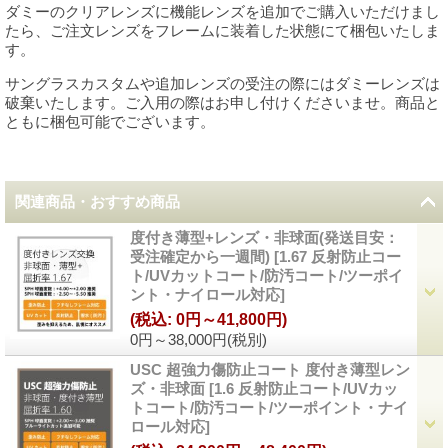
ダミーのクリアレンズに機能レンズを追加でご購入いただけまし
たら、ご注文レンズをフレームに装着した状態にて梱包いたしま
す。
サングラスカスタムや追加レンズの受注の際にはダミーレンズは
破棄いたします。ご入用の際はお申し付けくださいませ。商品と
ともに梱包可能でございます。
関連商品・おすすめ商品
度付き薄型+レンズ・非球面(発送目安：
受注確定から一週間)
[
1.67 反射防止コー
ト/UVカットコート/防汚コート/ツーポイ
ント・ナイロール対応
]
(税込
:
0円～41,800円)
0円～38,000円
(税別)
USC 超強力傷防止コート 度付き薄型レン
ズ・非球面
[
1.6 反射防止コート/UVカッ
トコート/防汚コート/ツーポイント・ナイ
ロール対応
]