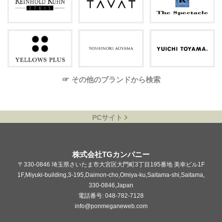
☞ その他のブランドから検索
PCサイト
株式会社TGカンパニー
〒330-0846 埼玉県さいたま市大宮区大門町3丁目195番地 美幸ビル1F
1F,Miyuki-building,3-195,Daimon-cho,Omiya-ku,Saitama-shi,Saitama,
330-0846,Japan
電話番号: 048-782-7128
info@ponmeganeweb.com