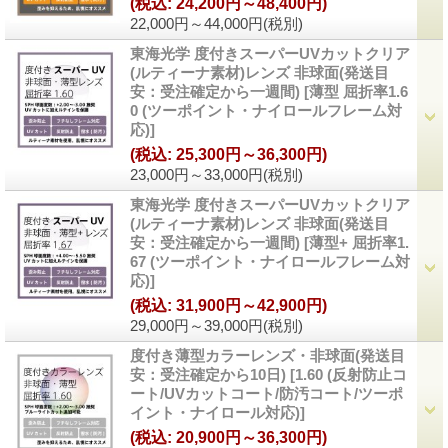
(税込
:
24,200円～48,400円)
22,000円～44,000円
(税別)
東海光学 度付きスーパーUVカットクリア
(ルティーナ素材)レンズ 非球面(発送目
安：受注確定から一週間)
[
薄型 屈折率1.6
0 (ツーポイント・ナイロールフレーム対
応)
]
(税込
:
25,300円～36,300円)
23,000円～33,000円
(税別)
東海光学 度付きスーパーUVカットクリア
(ルティーナ素材)レンズ 非球面(発送目
安：受注確定から一週間)
[
薄型+ 屈折率1.
67 (ツーポイント・ナイロールフレーム対
応)
]
(税込
:
31,900円～42,900円)
29,000円～39,000円
(税別)
度付き薄型カラーレンズ・非球面(発送目
安：受注確定から10日)
[
1.60 (反射防止コ
ート/UVカットコート/防汚コート/ツーポ
イント・ナイロール対応)
]
(税込
:
20,900円～36,300円)