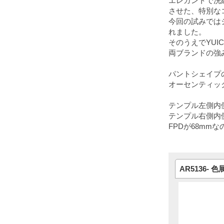
エレガントで洗
させた、特別な
今回の試みでは
れました。
そのうえでYUI
両ブランドの強
パントシェイプ
オーセンティッ
テンプル左側内側
テンプル右側内側
FPDが68m
AR5136- 色