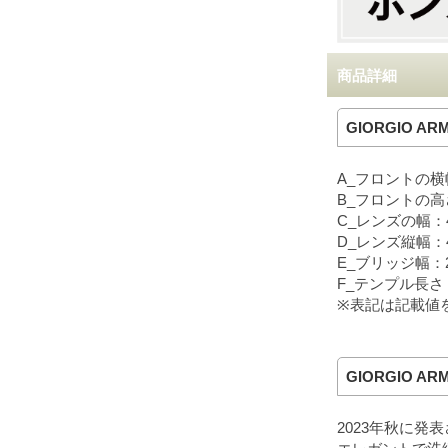
商品詳細
GIORGIO ARM
A_フロントの横
B_フロントの高
C_レンズの幅：
D_レンズ縦幅：
E_ブリッジ幅：
F_テンプル長さ：
※表記は記載値
GIORGIO AR
2023年秋に