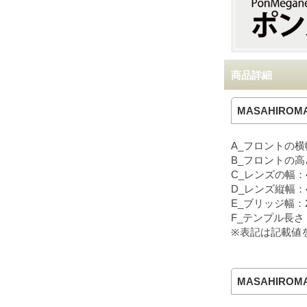
商品詳細
MASAHIROMA
A_フロントの横
B_フロントの高
C_レンズの幅：
D_レンズ縦幅：
E_ブリッジ幅：
F_テンプル長さ：
※表記は記載値
MASAHIROMA