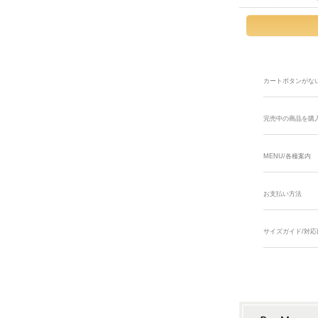
カートボタンがな
完売中の商品を購
MENU/各種案内
お支払い方法
サイズガイド/対応