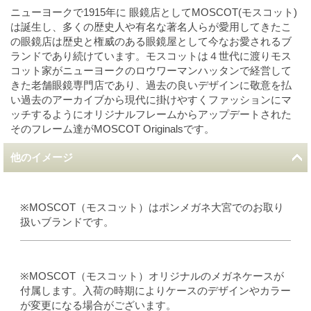
ニューヨークで1915年に 眼鏡店としてMOSCOT(モスコット)
は誕生し、多くの歴史人や有名な著名人らが愛用してきたこ
の眼鏡店は歴史と権威のある眼鏡屋として今なお愛されるブ
ランドであり続けています。モスコットは４世代に渡りモス
コット家がニューヨークのロウワーマンハッタンで経営して
きた老舗眼鏡専門店であり、過去の良いデザインに敬意を払
い過去のアーカイブから現代に掛けやすくファッションにマ
ッチするようにオリジナルフレームからアップデートされた
そのフレーム達がMOSCOT Originalsです。
他のイメージ
※MOSCOT（モスコット）はポンメガネ大宮でのお取り
扱いブランドです。
※MOSCOT（モスコット）オリジナルのメガネケースが
付属します。入荷の時期によりケースのデザインやカラー
が変更になる場合がございます。