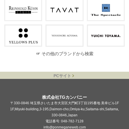
☞ その他のブランドから検索
PCサイト
株式会社TGカンパニー
〒330-0846 埼玉県さいたま市大宮区大門町3丁目195番地 美幸ビル1F
1F,Miyuki-building,3-195,Daimon-cho,Omiya-ku,Saitama-shi,Saitama,
330-0846,Japan
電話番号: 048-782-7128
info@ponmeganeweb.com