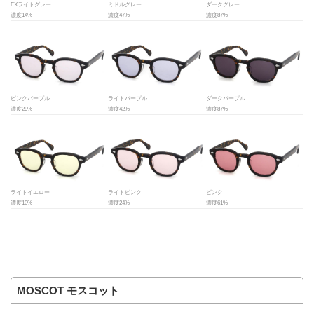
EXライトグレー
ミドルグレー
ダークグレー
濃度14%
濃度47%
濃度87%
ピンクパープル
ライトパープル
ダークパープル
濃度29%
濃度42%
濃度87%
ライトイエロー
ライトピンク
ピンク
濃度10%
濃度24%
濃度61%
MOSCOT モスコット