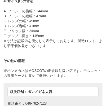
49サイズ(L)の寸法
A_フロントの横幅：144mm
B_フロントの縦幅：47mm
C_レンズの幅：49mm
D_レンズ縦幅：41mm
E_ブリッジ幅：24mm
F_テンプル長さ：145mm
※寸法は記載値を優先して表示しております。製造ロットによ
り若干個体差がございます。
その他の情報
※ポンメガネはMOSCOTの正規取り扱い店です。モスコット
の専用ケースに収めて梱包いたします。
取扱店舗：ポンメガネ大宮
電話番号：048-782-7128