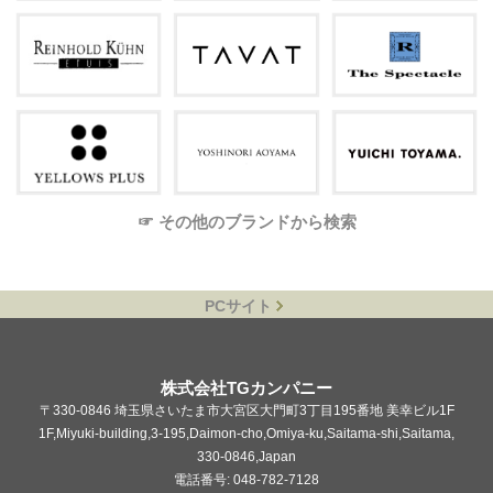
☞ その他のブランドから検索
PCサイト
株式会社TGカンパニー
〒330-0846 埼玉県さいたま市大宮区大門町3丁目195番地 美幸ビル1F
1F,Miyuki-building,3-195,Daimon-cho,Omiya-ku,Saitama-shi,Saitama,
330-0846,Japan
電話番号: 048-782-7128