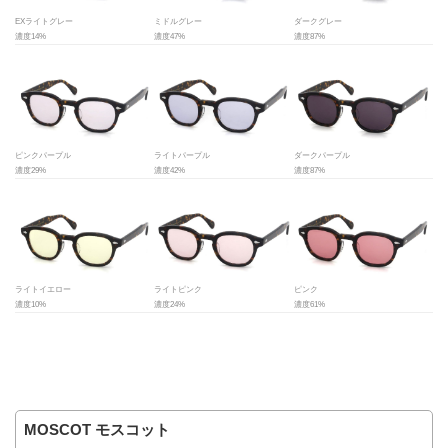
EXライトグレー
ミドルグレー
ダークグレー
濃度14%
濃度47%
濃度87%
ピンクパープル
ライトパープル
ダークパープル
濃度29%
濃度42%
濃度87%
ライトイエロー
ライトピンク
ピンク
濃度10%
濃度24%
濃度61%
MOSCOT モスコット