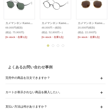
カメマンネン KameManNen サングラス KMN-9501 48size
カメマンネン KameManNen 丸メガネ KMN-99 45size
カメマンネン KameManNen KMN-114 48size専用 クリップオンサングラス
69,000円
(税別)
48,000円～
(税別)
20,000円
(税別)
(税込
:
75,900円)
(税込
:
52,800円～)
(税込
:
22,000円)
[In stock・在庫1点]
[In stock・在庫1点]
[In stock・在庫1点]
よくあるお問い合わせ事例
完売中の商品を注文できますか？
カートが表示されない商品を購入したい。
支払い方法は何がありますか？