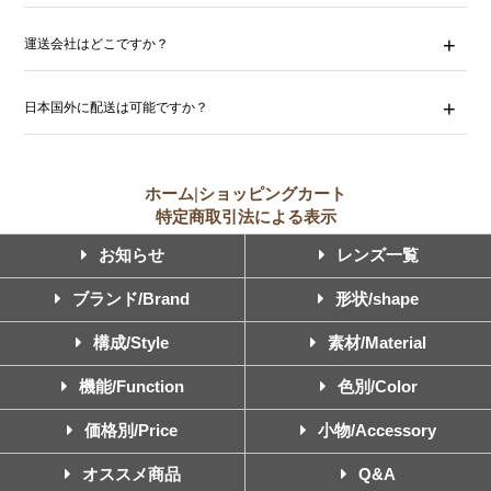
運送会社はどこですか？
日本国外に配送は可能ですか？
ホーム
|
ショッピングカート
特定商取引法による表示
お知らせ
レンズ一覧
ブランド/Brand
形状/shape
構成/Style
素材/Material
機能/Function
色別/Color
価格別/Price
小物/Accessory
オススメ商品
Q&A