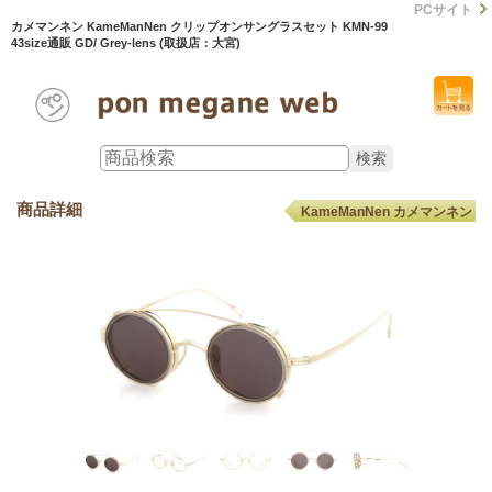
PCサイト
カメマンネン KameManNen クリップオンサングラスセット KMN-99
43size通販 GD/ Grey-lens (取扱店：大宮)
商品詳細
KameManNen カメマンネン