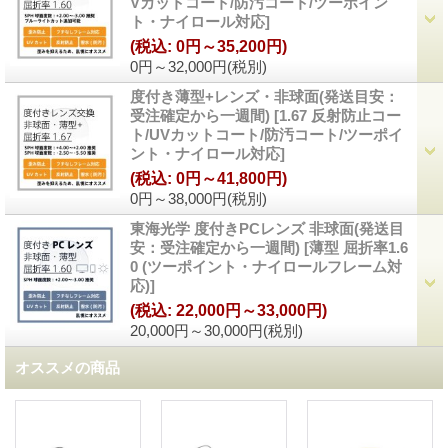
Vカットコート/防汚コート/ツーポイン
ト・ナイロール対応
]
(税込
:
0円～35,200円)
0円～32,000円
(税別)
度付き薄型+レンズ・非球面(発送目安：
受注確定から一週間)
[
1.67 反射防止コー
ト/UVカットコート/防汚コート/ツーポイ
ント・ナイロール対応
]
(税込
:
0円～41,800円)
0円～38,000円
(税別)
東海光学 度付きPCレンズ 非球面(発送目
安：受注確定から一週間)
[
薄型 屈折率1.6
0 (ツーポイント・ナイロールフレーム対
応)
]
(税込
:
22,000円～33,000円)
20,000円～30,000円
(税別)
オススメの商品