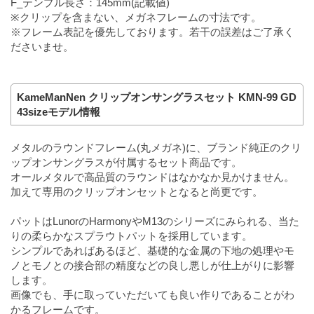
F_テンプル長さ：145mm(記載値)
※クリップを含まない、メガネフレームの寸法です。
※フレーム表記を優先しております。若干の誤差はご了承く
ださいませ。
KameManNen クリップオンサングラスセット KMN-99 GD
43sizeモデル情報
メタルのラウンドフレーム(丸メガネ)に、ブランド純正のクリ
ップオンサングラスが付属するセット商品です。
オールメタルで高品質のラウンドはなかなか見かけません。
加えて専用のクリップオンセットとなると尚更です。
パットはLunorのHarmonyやM13のシリーズにみられる、当た
りの柔らかなスプラウトパットを採用しています。
シンプルであればあるほど、基礎的な金属の下地の処理やモ
ノとモノとの接合部の精度などの良し悪しが仕上がりに影響
します。
画像でも、手に取っていただいても良い作りであることがわ
かるフレームです。