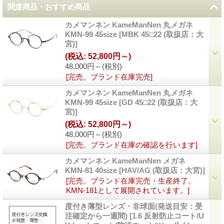
関連商品・おすすめ商品
カメマンネン KameManNen 丸メガネ
KMN-99 45size
[
MBK 45□22 (取扱店：大
宮)
]
(税込
:
52,800円～)
48,000円～
(税別)
[完売。ブランド在庫完売]
カメマンネン KameManNen 丸メガネ
KMN-99 45size
[
GD 45□22 (取扱店：大
宮)
]
(税込
:
52,800円～)
48,000円～
(税別)
[完売。ブランド在庫の確認を行います]
カメマンネン KameManNen メガネ
KMN-81 40size
[
HAV/AG (取扱店：大宮)
]
[完売。ブランド在庫完売・生産終了。
KMN-181として展開されています。]
度付き薄型レンズ・非球面(発送目安：受
注確定から一週間)
[
1.6 反射防止コート/U