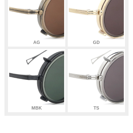
AG
GD
MBK
TS