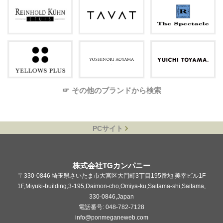
☞ その他のブランドから検索
PCサイト
株式会社TGカンパニー
〒330-0846 埼玉県さいたま市大宮区大門町3丁目195番地 美幸ビル1F
1F,Miyuki-building,3-195,Daimon-cho,Omiya-ku,Saitama-shi,Saitama,
330-0846,Japan
電話番号: 048-782-7128
info@ponmeganeweb.com