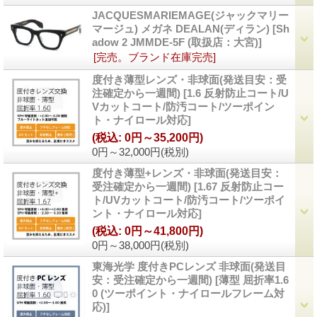
JACQUESMARIEMAGE(ジャックマリー
マージュ) メガネ DEALAN(ディラン)
[
Sh
adow 2 JMMDE-5F (取扱店：大宮)
]
[完売。ブランド在庫完売]
度付き薄型レンズ・非球面(発送目安：受
注確定から一週間)
[
1.6 反射防止コート/U
Vカットコート/防汚コート/ツーポイン
ト・ナイロール対応
]
(税込
:
0円～35,200円)
0円～32,000円
(税別)
度付き薄型+レンズ・非球面(発送目安：
受注確定から一週間)
[
1.67 反射防止コー
ト/UVカットコート/防汚コート/ツーポイ
ント・ナイロール対応
]
(税込
:
0円～41,800円)
0円～38,000円
(税別)
東海光学 度付きPCレンズ 非球面(発送目
安：受注確定から一週間)
[
薄型 屈折率1.6
0 (ツーポイント・ナイロールフレーム対
応)
]