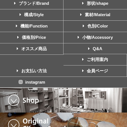
ブランド/Brand
形状/shape
構成/Style
素材/Material
機能/Function
色別/Color
価格別/Price
小物/Accessory
オススメ商品
Q&A
ご利用案内
お支払い方法
会員ページ
instagram