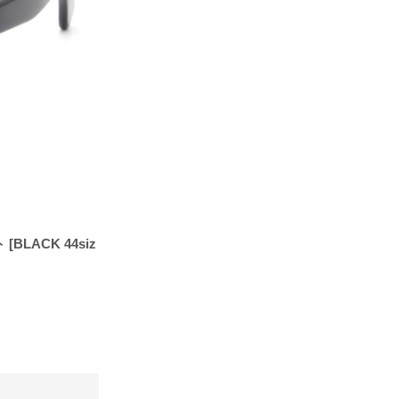
ト
[BLACK 44siz