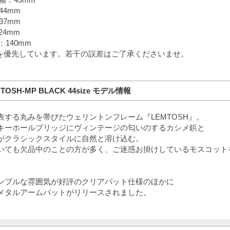
44mm
37mm
24mm
140mm
を優先しています。若干の誤差はご了承くださいませ。
TOSH-MP BLACK 44size モデル情報
表する丸みを帯びたウェリントンフレーム『LEMTOSH』。
キーホールブリッジにヴィンテージの匂いのするカシメ鋲と
がクラシックスタイルに自然と溶け込む。
いても欠品中のことの方が多く、ご迷惑お掛けしているモスコット
ンプルな雰囲気が好評のクリアパット仕様のほかに
MP メタルアームパットがリリースされました。