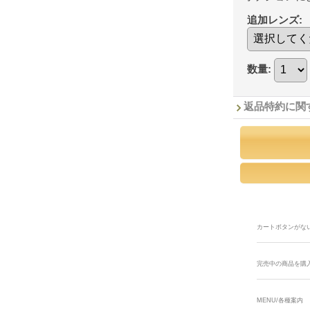
追加レンズ
:
数量
:
返品特約に関
カートボタンがな
完売中の商品を購
MENU/各種案内