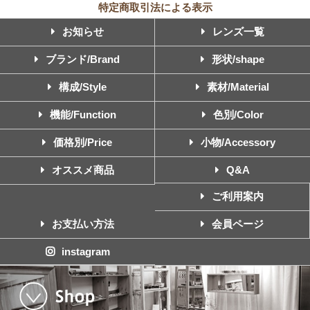
特定商取引法による表示
お知らせ
レンズ一覧
ブランド/Brand
形状/shape
構成/Style
素材/Material
機能/Function
色別/Color
価格別/Price
小物/Accessory
オススメ商品
Q&A
ご利用案内
お支払い方法
会員ページ
instagram