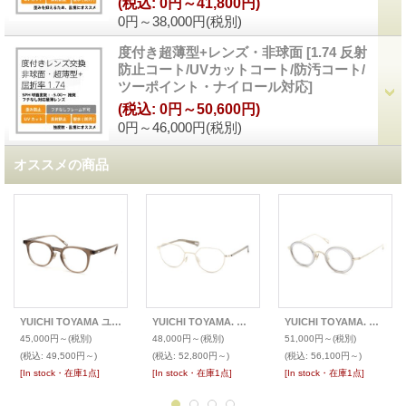
(税込
:
0円～41,800円)
0円～38,000円
(税別)
度付き超薄型+レンズ・非球面
[
1.74 反射
防止コート/UVカットコート/防汚コート/
ツーポイント・ナイロール対応
]
(税込
:
0円～50,600円)
0円～46,000円
(税別)
オススメの商品
YUICHI TOYAMA ユウイチ トヤマ メガネ U-115 LAX
YUICHI TOYAMA. ユウイチ トヤマ メガネ U-178 Harry
YUICHI TOYAMA. ユウイチ トヤマ メガネ U-140 V.Moholy
45,000円～
(税別)
48,000円～
(税別)
51,000円～
(税別)
(税込
:
49,500円～)
(税込
:
52,800円～)
(税込
:
56,100円～)
[In stock・在庫1点]
[In stock・在庫1点]
[In stock・在庫1点]