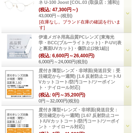
ネ U-100 Joost
[
COL.03 (取扱店：浦和)
]
(税込
:
47,300円～)
43,000円～
(税別)
[在庫なし。ブランド在庫の確認を行いま
す]
伊達メガネ用高品質PCレンズ
[
東海光
学・BCC(ブルーライトカット)・P-UV(表
と裏面UVカット)・傷防止(2枚1組)
]
(税込
:
6,600円～26,400円)
6,000円～24,000円
(税別)
度付き薄型レンズ・非球面(発送目安：受
注確定から一週間)
[
1.6 反射防止コート/U
Vカットコート/防汚コート/ツーポイン
ト・ナイロール対応
]
(税込
:
0円～35,200円)
0円～32,000円
(税別)
度付き薄型+レンズ・非球面(発送目安：
受注確定から一週間)
[
1.67 反射防止コー
ト/UVカットコート/防汚コート/ツーポイ
ント・ナイロール対応
]