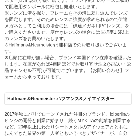
スター)の正規取り扱い店です。ブランド純正のケースに収め
て配送用ダンボールに梱包し発送いたします。
※レンズに溝を掘り、フレームをその溝に差し込んでレンズ
を固定します。そのためレンズに強度が求められるので伊達
メガネとしてご利用の場合には「伊達メガネ用PCレンズ」を
ご購入くださいませ。度付きレンズの場合には屈折率1.6以上
のレンズをお薦めいたします。
※Haffmans&Neumeisterは浦和店でのお取り扱いでございま
す。
※店頭に在庫が無い場合、ブランド本国ドイツ在庫を確認いた
します。在庫があれば4週間ほどでお取り寄せ注文(先払い・返
品キャンセル不可)が可能でございます。【お問い合わせ】フ
ォームから承っております。
Haffmans&Neumeister ハフマンス&ノイマイスター
2017年秋にパリでローンチされた注目のブランド。ic!berlinの
ヒンジの開発と創業に始まり、続くMYKITAの創業を創業する
など、20年以上にわたりシートメタルのアイウェアとともに
歩んできた業界の第一人者ともいうべきデザイナーが、自分