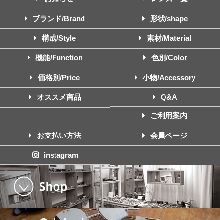
ブランド/Brand
形状/shape
構成/Style
素材/Material
機能/Function
色別/Color
価格別/Price
小物/Accessory
オススメ商品
Q&A
ご利用案内
お支払い方法
会員ページ
instagram