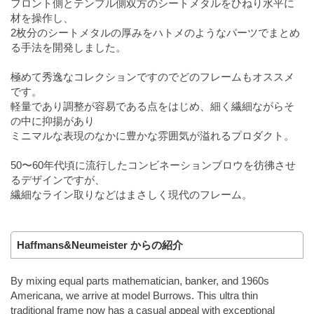
フロント側とテンプル側双方のシートメタルをひねり水平に
材を操作し、
2枚分のシートメタルの厚みをハトメのようなパーツでまとめ
る手法を開発しました。
極めて秀逸なコレクションですのでどのフレームもオススメ
です。
軽量であり調整が容易である点をはじめ、細く繊細ながらそ
の中に抑揚があり
ミニマルな表現のなかに豊かな雰囲気が溢れるプロダクト。
50〜60年代頃に流行したコンビネーションブロウを彷彿させ
るデザインですが、
繊細なライン取りなどはまさしく現代のフレーム。
Haffmans&Neumeister からの紹介
By mixing equal parts mathematician, banker, and 1960s
Americana, we arrive at model Burrows. This ultra thin
traditional frame now has a casual appeal with exceptional