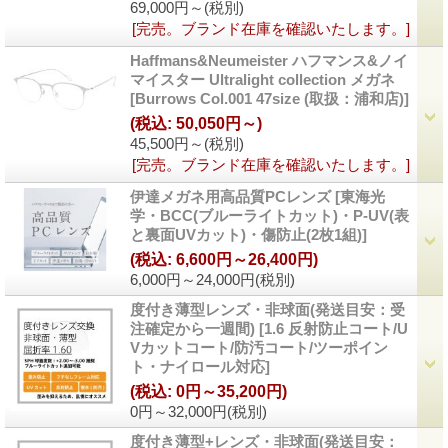
69,000円～
(税別)
[完売。ブランド在庫を確認いたします。]
Haffmans&Neumeister ハフマンス&ノイ
マイスター Ultralight collection メガネ
[
Burrows Col.001 47size (取扱：浦和店)
]
(税込
:
50,050円～)
45,500円～
(税別)
[完売。ブランド在庫を確認いたします。]
伊達メガネ用高品質PCレンズ
[
東海光
学・BCC(ブルーライトカット)・P-UV(表
と裏面UVカット)・傷防止(2枚1組)
]
(税込
:
6,600円～26,400円)
6,000円～24,000円
(税別)
度付き薄型レンズ・非球面(発送目安：受
注確定から一週間)
[
1.6 反射防止コート/U
Vカットコート/防汚コート/ツーポイン
ト・ナイロール対応
]
(税込
:
0円～35,200円)
0円～32,000円
(税別)
度付き薄型+レンズ・非球面(発送目安：