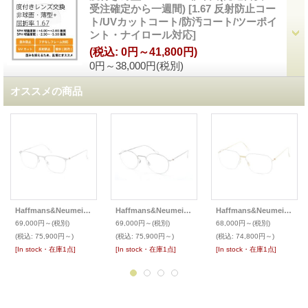
受注確定から一週間)
[
1.67 反射防止コー
ト/UVカットコート/防汚コート/ツーポイ
ント・ナイロール対応
]
(税込
:
0円～41,800円)
0円～38,000円
(税別)
オススメの商品
Haffmans&Neumeister ハフマンス&ノイマイスター Ultralight collection メガネ Gurvich
Haffmans&Neumeister ハフマンス&ノイマイスター Ultralight collection メガネ Lovelace
Haffmans&Neumeister ハフマンス&ノイマイスター Ultralight collection メガネ Kubick
69,000円～
(税別)
69,000円～
(税別)
68,000円～
(税別)
(税込
:
75,900円～)
(税込
:
75,900円～)
(税込
:
74,800円～)
[In stock・在庫1点]
[In stock・在庫1点]
[In stock・在庫1点]