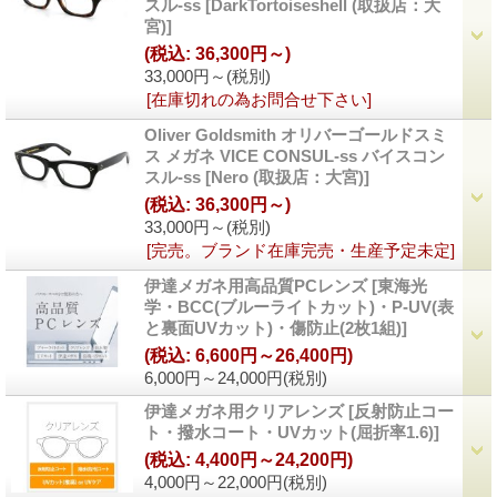
スル-ss
[
DarkTortoiseshell (取扱店：大
宮)
]
(税込
:
36,300円～)
33,000円～
(税別)
[在庫切れの為お問合せ下さい]
Oliver Goldsmith オリバーゴールドスミ
ス メガネ VICE CONSUL-ss バイスコン
スル-ss
[
Nero (取扱店：大宮)
]
(税込
:
36,300円～)
33,000円～
(税別)
[完売。ブランド在庫完売・生産予定未定]
伊達メガネ用高品質PCレンズ
[
東海光
学・BCC(ブルーライトカット)・P-UV(表
と裏面UVカット)・傷防止(2枚1組)
]
(税込
:
6,600円～26,400円)
6,000円～24,000円
(税別)
伊達メガネ用クリアレンズ
[
反射防止コー
ト・撥水コート・UVカット(屈折率1.6)
]
(税込
:
4,400円～24,200円)
4,000円～22,000円
(税別)