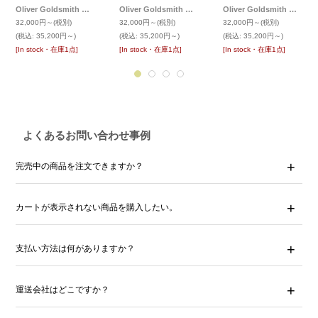
Oliver Goldsmith オリバーゴールドスミス 定番メガネ CONSUL-ss コンスル-ss
Oliver Goldsmith オリバーゴールドスミス 定番メガネ CONSUL-ss コンスル-ss
Oliver Goldsmith オリバーゴールドスミス 定番メガネ CONSUL-ss コンスル-ss
32,000円～
(税別)
32,000円～
(税別)
32,000円～
(税別)
(税込
:
35,200円～)
(税込
:
35,200円～)
(税込
:
35,200円～)
[In stock・在庫1点]
[In stock・在庫1点]
[In stock・在庫1点]
よくあるお問い合わせ事例
完売中の商品を注文できますか？
カートが表示されない商品を購入したい。
支払い方法は何がありますか？
運送会社はどこですか？