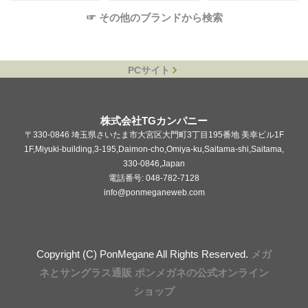
☞ その他のブランドから検索
PCサイト
株式会社TGカンパニー
〒330-0846 埼玉県さいたま市大宮区大門町3丁目195番地 美幸ビル1F
1F,Miyuki-building,3-195,Daimon-cho,Omiya-ku,Saitama-shi,Saitama,
330-0846,Japan
電話番号: 048-782-7128
info@ponmeganeweb.com
Copyright (C) PonMegane All Rights Reserved.
メガ
ネとサングラス通販 ポンメガネの公式オンライン
ショップ