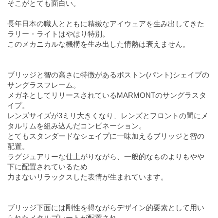
そこがとても面白い。
長年日本の職人とともに精緻なアイウェアを生み出してきた
ラリー・ライトはやはり特別。
このメカニカルな機構を生み出した情熱は衰えません。
ブリッジと智の高さに特徴があるボストン(パント)シェイプの
サングラスフレーム。
メガネとしてリリースされているMARMONTのサングラスタ
イプ。
レンズサイズが3ミリ大きくなり、レンズとフロントの間にメ
タルリムを組み込んだコンビネーション。
とてもスタンダードなシェイプに一味加えるブリッジと智の
配置。
ラグジュアリーな仕上がりながら、一般的なものよりもやや
下に配置されているため
力まないリラックスした表情が生まれています。
ブリッジ下面には剛性を得ながらデザイン的要素として用い
られたメタルプレートが配置され、