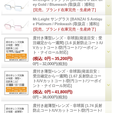
ey Gold / Bluewash (取扱店：浦和)
]
[完売。ブランド在庫完売・生産終了]
Mr.Leight サングラス
[
BANZAI S Antiqu
e Platinum / Pinkwash (取扱店：浦和)
]
[完売。ブランド在庫完売・生産終了]
度付き薄型レンズ・非球面(発送目安：受
注確定から一週間)
[
1.6 反射防止コート/U
Vカットコート/防汚コート/ツーポイン
ト・ナイロール対応
]
(税込
:
0円～35,200円)
0円～32,000円
(税別)
度付き薄型+レンズ・非球面(発送目安：
受注確定から一週間)
[
1.67 反射防止コー
ト/UVカットコート/防汚コート/ツーポイ
ント・ナイロール対応
]
(税込
:
0円～41,800円)
0円～38,000円
(税別)
度付き超薄型+レンズ・非球面
[
1.74 反射
防止コート/UVカットコート/防汚コート/