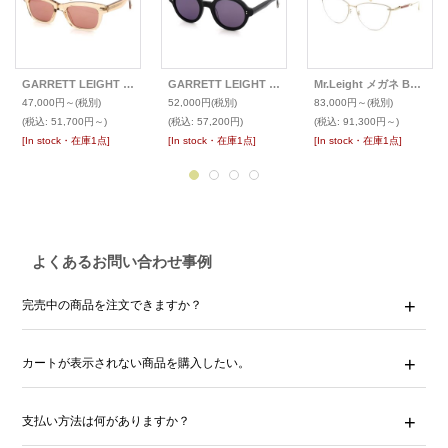
GARRETT LEIGHT ギャレットライト(GLCO) サングラス GROVE
GARRETT LEIGHT ギャレットライト(GLCO) サングラス JULIEN
Mr.Leight メガネ BEVERLY
47,000円～
(税別)
52,000円
(税別)
83,000円～
(税別)
(税込
:
51,700円～)
(税込
:
57,200円)
(税込
:
91,300円～)
[In stock・在庫1点]
[In stock・在庫1点]
[In stock・在庫1点]
よくあるお問い合わせ事例
完売中の商品を注文できますか？
カートが表示されない商品を購入したい。
支払い方法は何がありますか？