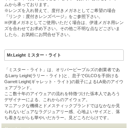
ムから承っております。
※レンズを入れ替えて、度付きメガネとしてご希望の場合
「リンク：度付きレンズページ」
をご参照下さい。
※伊達メガネとしてご使用いただく場合は、伊達メガネ用レン
ズを合わせてお求め下さい。その他ご不明な点などございま
したら、お気軽にお問合せ下さい。
Mr.Leight ミスター・ライト
「ミスター・ライト」は、オリバーピープルズの創業者であ
るLarry Leight(ラリー・ライト)と、息子でGLCOを手掛ける
Garrett Leight(ギャレット・ライト)の親子によるLA発のアイウ
ェアブランド。
ここ数十年のアイウェアの流れを特徴づけた張本人であろう
デザイナーによる、これからのアイウェア。
マニアックな機構とドメスティックブランドではなかなか見
られないピュアなラグジュアリー感、心地よいサイズと、落
ち着きながらも華やいだカラー。見どころだらけです。