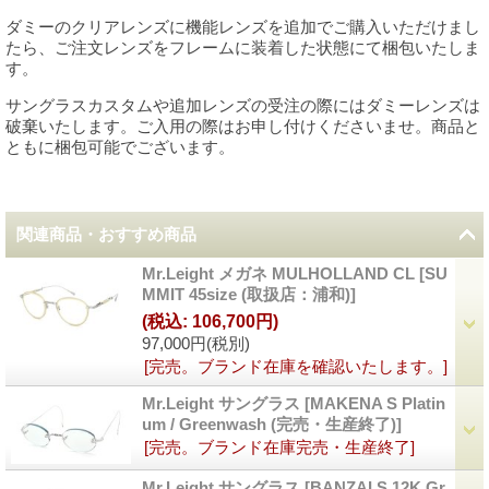
ダミーのクリアレンズに機能レンズを追加でご購入いただけまし
たら、ご注文レンズをフレームに装着した状態にて梱包いたしま
す。
サングラスカスタムや追加レンズの受注の際にはダミーレンズは
破棄いたします。ご入用の際はお申し付けくださいませ。商品と
ともに梱包可能でございます。
関連商品・おすすめ商品
Mr.Leight メガネ MULHOLLAND CL
[
SU
MMIT 45size (取扱店：浦和)
]
(税込
:
106,700円)
97,000円
(税別)
[完売。ブランド在庫を確認いたします。]
Mr.Leight サングラス
[
MAKENA S Platin
um / Greenwash (完売・生産終了)
]
[完売。ブランド在庫完売・生産終了]
Mr.Leight サングラス
[
BANZAI S 12K Gr