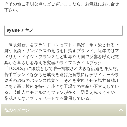
※その他ご不明な点などございましたら、お気軽にお問合せ
下さい。
ayame アヤメ
『温故知新』をブランドコンセプトに掲げ、永く愛される上
質な眼鏡・サングラスの創造を目指すブランド。近年ではア
メリカ・ドイツ・フランスなど世界９カ国で反響を呼んだ道
具から暮らしを考える究極のライフスタイルブック
『TOOLS』に眼鏡として唯一掲載され大きな話題を呼んだ。
若手ブランドながら急成長を遂げた背景にはデザイナー今泉
悠氏の独特のバランス感覚と、それを実現させる福井県鯖江
にある高い技術を持った小さな工場での生産が下支えしてい
る。芸能人やモデルにもファンが多く、辺見えみりさんや、
梨花さんなどプライベートでも愛用している。
他のイメージ