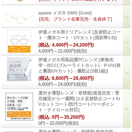
ayame メガネ GMS
[
Gold
]
[完売。ブランド在庫完売・生産終了]
伊達メガネ用クリアレンズ
[
反射防止コー
ト・撥水コート・UVカット(屈折率1.6)
]
(税込
:
4,400円～24,200円)
4,000円～22,000円
(税別)
伊達メガネ用高品質PCレンズ
[
東海光
学・BCC(ブルーライトカット)・P-UV(表
と裏面UVカット)・傷防止(2枚1組)
]
(税込
:
6,600円～26,400円)
6,000円～24,000円
(税別)
度付き薄型レンズ・非球面(発送目安：受
注確定から一週間)
[
1.6 反射防止コート/U
Vカットコート/防汚コート/ツーポイン
ト・ナイロール対応
]
(税込
:
0円～35,200円)
0円～32,000円
(税別)
度付き薄型+レンズ・非球面(発送目安：