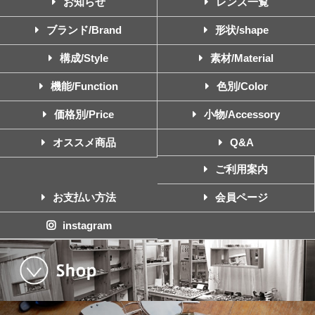
お知らせ
レンズ一覧
ブランド/Brand
形状/shape
構成/Style
素材/Material
機能/Function
色別/Color
価格別/Price
小物/Accessory
オススメ商品
Q&A
ご利用案内
お支払い方法
会員ページ
instagram