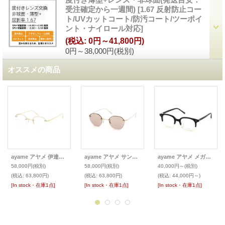
受注確定から一週間)
[
1.67 反射防止コー
ト/UVカットコート/防汚コート/ツーポイ
ント・ナイロール対応
]
(税込
:
0円～41,800円)
0円～38,000円
(税別)
オススメの商品
ayame アヤメ 伊達メガネ HEX RW (旧：RIMWAY)
ayame アヤメ サングラス HEX RW
ayame アヤメ メガネ SPD
58,000円
(税別)
58,000円
(税別)
40,000円～
(税別)
(税込
:
63,800円)
(税込
:
63,800円)
(税込
:
44,000円～)
[In stock・在庫1点]
[In stock・在庫1点]
[In stock・在庫1点]