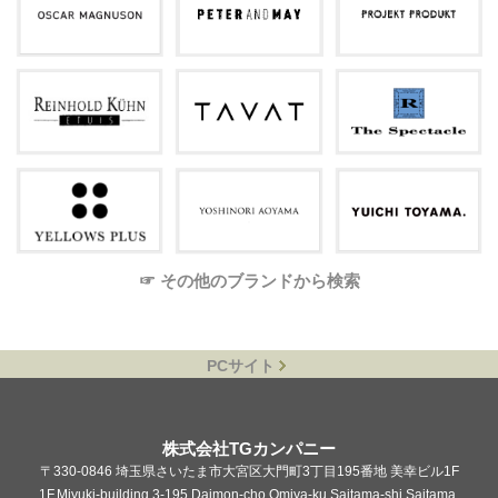
☞ その他のブランドから検索
PCサイト
株式会社TGカンパニー
〒330-0846 埼玉県さいたま市大宮区大門町3丁目195番地 美幸ビル1F
1F,Miyuki-building,3-195,Daimon-cho,Omiya-ku,Saitama-shi,Saitama,