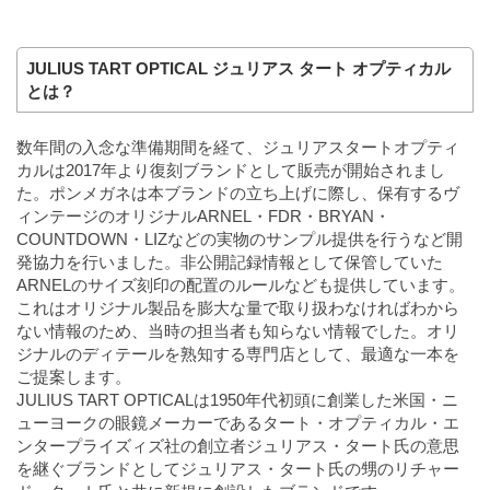
JULIUS TART OPTICAL ジュリアス タート オプティカル
とは？
数年間の入念な準備期間を経て、ジュリアスタートオプティ
カルは2017年より復刻ブランドとして販売が開始されまし
た。ポンメガネは本ブランドの立ち上げに際し、保有するヴ
ィンテージのオリジナルARNEL・FDR・BRYAN・
COUNTDOWN・LIZなどの実物のサンプル提供を行うなど開
発協力を行いました。非公開記録情報として保管していた
ARNELのサイズ刻印の配置のルールなども提供しています。
これはオリジナル製品を膨大な量で取り扱わなければわから
ない情報のため、当時の担当者も知らない情報でした。オリ
ジナルのディテールを熟知する専門店として、最適な一本を
ご提案します。
JULIUS TART OPTICALは1950年代初頭に創業した米国・ニ
ューヨークの眼鏡メーカーであるタート・オプティカル・エ
ンタープライズィズ社の創立者ジュリアス・タート氏の意思
を継ぐブランドとしてジュリアス・タート氏の甥のリチャー