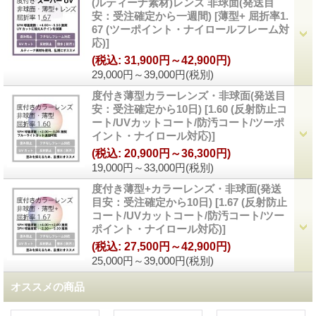
(ルティーナ素材)レンズ 非球面(発送目
安：受注確定から一週間)
[
薄型+ 屈折率1.
67 (ツーポイント・ナイロールフレーム対
応)
]
(税込
:
31,900円～42,900円)
29,000円～39,000円
(税別)
度付き薄型カラーレンズ・非球面(発送目
安：受注確定から10日)
[
1.60 (反射防止コ
ート/UVカットコート/防汚コート/ツーポ
イント・ナイロール対応)
]
(税込
:
20,900円～36,300円)
19,000円～33,000円
(税別)
度付き薄型+カラーレンズ・非球面(発送
目安：受注確定から10日)
[
1.67 (反射防止
コート/UVカットコート/防汚コート/ツー
ポイント・ナイロール対応)
]
(税込
:
27,500円～42,900円)
25,000円～39,000円
(税別)
オススメの商品