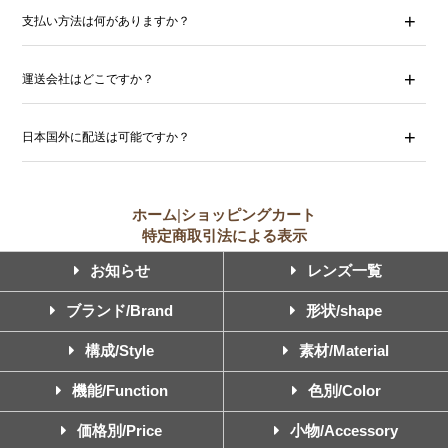
支払い方法は何がありますか？
運送会社はどこですか？
日本国外に配送は可能ですか？
ホーム
|
ショッピングカート
特定商取引法による表示
お知らせ
レンズ一覧
ブランド/Brand
形状/shape
構成/Style
素材/Material
機能/Function
色別/Color
価格別/Price
小物/Accessory