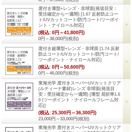
度付き薄型+レンズ・非球面(発送目安：
受注確定から一週間)
[
1.67 反射防止コー
ト/UVカットコート/防汚コート/ツーポイ
ント・ナイロール対応
]
(税込
:
0円～41,800円)
0円～38,000円
(税別)
度付き超薄型+レンズ・非球面
[
1.74 反射
防止コート/UVカットコート/防汚コート/
ツーポイント・ナイロール対応
]
(税込
:
0円～50,600円)
0円～46,000円
(税別)
東海光学 度付きスーパーUVカットクリア
(ルティーナ素材)レンズ 非球面(発送目
安：受注確定から一週間)
[
薄型 屈折率1.6
0 (ツーポイント・ナイロールフレーム対
応)
]
(税込
:
25,300円～36,300円)
23,000円～33,000円
(税別)
東海光学 度付きスーパーUVカットクリア