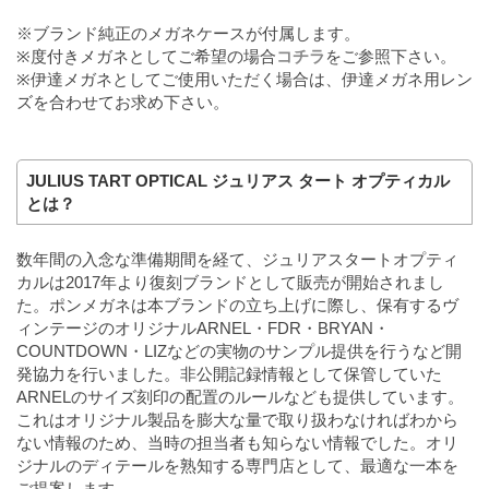
※ブランド純正のメガネケースが付属します。
※度付きメガネとしてご希望の場合
コチラ
をご参照下さい。
※伊達メガネとしてご使用いただく場合は、伊達メガネ用レン
ズを合わせてお求め下さい。
JULIUS TART OPTICAL ジュリアス タート オプティカル
とは？
数年間の入念な準備期間を経て、ジュリアスタートオプティ
カルは2017年より復刻ブランドとして販売が開始されまし
た。ポンメガネは本ブランドの立ち上げに際し、保有するヴ
ィンテージのオリジナルARNEL・FDR・BRYAN・
COUNTDOWN・LIZなどの実物のサンプル提供を行うなど開
発協力を行いました。非公開記録情報として保管していた
ARNELのサイズ刻印の配置のルールなども提供しています。
これはオリジナル製品を膨大な量で取り扱わなければわから
ない情報のため、当時の担当者も知らない情報でした。オリ
ジナルのディテールを熟知する専門店として、最適な一本を
ご提案します。