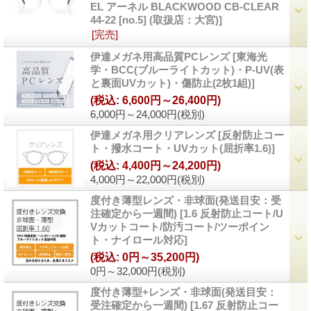
EL アーネル BLACKWOOD CB-CLEAR
44-22 [no.5] (取扱店：大宮)
]
[完売]
伊達メガネ用高品質PCレンズ
[
東海光
学・BCC(ブルーライトカット)・P-UV(表
と裏面UVカット)・傷防止(2枚1組)
]
(税込
:
6,600円～26,400円)
6,000円～24,000円
(税別)
伊達メガネ用クリアレンズ
[
反射防止コー
ト・撥水コート・UVカット(屈折率1.6)
]
(税込
:
4,400円～24,200円)
4,000円～22,000円
(税別)
度付き薄型レンズ・非球面(発送目安：受
注確定から一週間)
[
1.6 反射防止コート/U
Vカットコート/防汚コート/ツーポイン
ト・ナイロール対応
]
(税込
:
0円～35,200円)
0円～32,000円
(税別)
度付き薄型+レンズ・非球面(発送目安：
受注確定から一週間)
[
1.67 反射防止コー