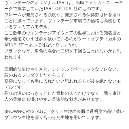
ヴィンテージのオリジナルTARTは、当時アメリカ・ニューヨ
ークで操業していたTART OPTICAL社のものです。
フレームが発見される頻度や、発掘される個体数は日を追う
ごとに減っています。ヴィンテージ市場での価格も高騰して
いるプレミアムモデル。
ここ数年のヴィンテージアイウェアの世界における知名度と
希少価値でいえば群を抜いているのがタートオプティカルの
ARNEL/アーネルではないでしょうか。
ブラックなど、単色の場合は二桁を下回ることはないかと思
われます。
圧倒的な掛けやすさと、シンプルでベーシックなブレない、
芯のあるプロダクトだからこそ
高額になっても手に入れたいと思われる方が後を絶たないモ
デルです。
彫りの深いはっきりとした骨格の人々だけでなく、我々東洋
人の骨格にも掛けやすい普遍的な魅力があります。
BROWN-CRYSTALは、クリア生地の表面に透明度の高い濃い
ブラウン生地を張り合わせた生地を用いています。