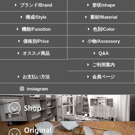
ブランド/Brand
形状/shape
構成/Style
素材/Material
機能/Function
色別/Color
価格別/Price
小物/Accessory
オススメ商品
Q&A
ご利用案内
お支払い方法
会員ページ
instagram