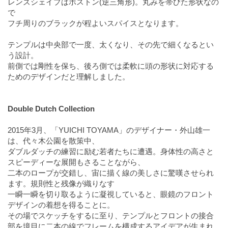
レンズシェイプはボストン(逆三角形)。丸みを帯びた形状なの
で
フチ周りのブラックが程よいスパイスとなります。
テンプルは中央部で一度、太くなり、その先で細くなるとい
う設計。
前側では剛性を保ち、後ろ側では柔軟に頭の形状に対応する
ためのデザインだと理解しました。
Double Dutch Collection
2015年3月、「YUICHI TOYAMA」のデザイナー・外山雄一
は、代々木公園を散策中、
ダブルダッチの練習に励む若者たちに遭遇。身体性の高さと
スピーディーな展開もさることながら、
二本のロープが交錯し、宙に描く線の美しさに驚嘆させられ
ます。規則性と残像が織りなす
一瞬一瞬を切り取るように凝視していると、眼鏡のフロント
デザインの着想を得ることに。
その場でスケッチをするに至り、テンプルとフロントの接合
部を境目に二本の線でフレームを構成するアイデアが生まれ