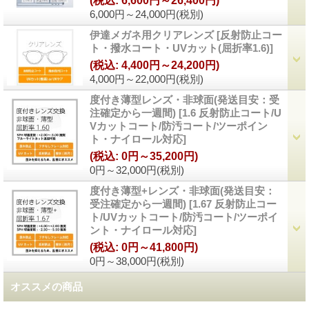
(税込
:
6,600円～26,400円)
6,000円～24,000円
(税別)
伊達メガネ用クリアレンズ
[
反射防止コー
ト・撥水コート・UVカット(屈折率1.6)
]
(税込
:
4,400円～24,200円)
4,000円～22,000円
(税別)
度付き薄型レンズ・非球面(発送目安：受
注確定から一週間)
[
1.6 反射防止コート/U
Vカットコート/防汚コート/ツーポイン
ト・ナイロール対応
]
(税込
:
0円～35,200円)
0円～32,000円
(税別)
度付き薄型+レンズ・非球面(発送目安：
受注確定から一週間)
[
1.67 反射防止コー
ト/UVカットコート/防汚コート/ツーポイ
ント・ナイロール対応
]
(税込
:
0円～41,800円)
0円～38,000円
(税別)
オススメの商品