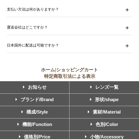
支払い方法は何がありますか？
運送会社はどこですか？
日本国外に配送は可能ですか？
ホーム
|
ショッピングカート
特定商取引法による表示
お知らせ
レンズ一覧
ブランド/Brand
形状/shape
構成/Style
素材/Material
機能/Function
色別/Color
価格別/Price
小物/Accessory