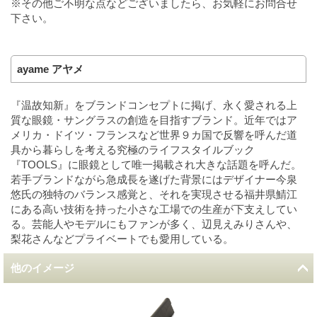
※その他ご不明な点などございましたら、お気軽にお問合せ
下さい。
ayame アヤメ
『温故知新』をブランドコンセプトに掲げ、永く愛される上
質な眼鏡・サングラスの創造を目指すブランド。近年ではア
メリカ・ドイツ・フランスなど世界９カ国で反響を呼んだ道
具から暮らしを考える究極のライフスタイルブック
『TOOLS』に眼鏡として唯一掲載され大きな話題を呼んだ。
若手ブランドながら急成長を遂げた背景にはデザイナー今泉
悠氏の独特のバランス感覚と、それを実現させる福井県鯖江
にある高い技術を持った小さな工場での生産が下支えしてい
る。芸能人やモデルにもファンが多く、辺見えみりさんや、
梨花さんなどプライベートでも愛用している。
他のイメージ