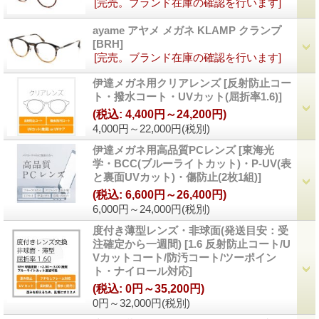
[完売。ブランド在庫の確認を行います]
ayame アヤメ メガネ KLAMP クランプ
[
BRH
]
[完売。ブランド在庫の確認を行います]
伊達メガネ用クリアレンズ
[
反射防止コー
ト・撥水コート・UVカット(屈折率1.6)
]
(税込
:
4,400円～24,200円)
4,000円～22,000円
(税別)
伊達メガネ用高品質PCレンズ
[
東海光
学・BCC(ブルーライトカット)・P-UV(表
と裏面UVカット)・傷防止(2枚1組)
]
(税込
:
6,600円～26,400円)
6,000円～24,000円
(税別)
度付き薄型レンズ・非球面(発送目安：受
注確定から一週間)
[
1.6 反射防止コート/U
Vカットコート/防汚コート/ツーポイン
ト・ナイロール対応
]
(税込
:
0円～35,200円)
0円～32,000円
(税別)