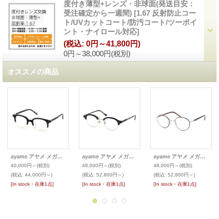
度付き薄型+レンズ・非球面(発送目安：
受注確定から一週間)
[
1.67 反射防止コー
ト/UVカットコート/防汚コート/ツーポイ
ント・ナイロール対応
]
(税込
:
0円～41,800円)
0円～38,000円
(税別)
オススメの商品
ayame アヤメ メガネ SPD
ayame アヤメ メガネ CLUB-O
ayame アヤメ メガネ SIPPOU シッポウ
40,000円～
(税別)
48,000円～
(税別)
48,000円～
(税別)
(税込
:
44,000円～)
(税込
:
52,800円～)
(税込
:
52,800円～)
[In stock・在庫1点]
[In stock・在庫1点]
[In stock・在庫1点]