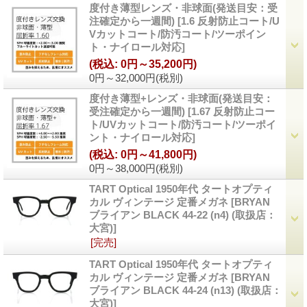
度付き薄型レンズ・非球面(発送目安：受
注確定から一週間)
[
1.6 反射防止コート/U
Vカットコート/防汚コート/ツーポイン
ト・ナイロール対応
]
(税込
:
0円～35,200円)
0円～32,000円
(税別)
度付き薄型+レンズ・非球面(発送目安：
受注確定から一週間)
[
1.67 反射防止コー
ト/UVカットコート/防汚コート/ツーポイ
ント・ナイロール対応
]
(税込
:
0円～41,800円)
0円～38,000円
(税別)
TART Optical 1950年代 タートオプティ
カル ヴィンテージ 定番メガネ
[
BRYAN
ブライアン BLACK 44-22 (n4) (取扱店：
大宮)
]
[完売]
TART Optical 1950年代 タートオプティ
カル ヴィンテージ 定番メガネ
[
BRYAN
ブライアン BLACK 44-24 (n13) (取扱店：
大宮)
]