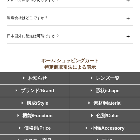
運送会社はどこですか？
日本国外に配送は可能ですか？
ホーム
|
ショッピングカート
特定商取引法による表示
お知らせ
レンズ一覧
ブランド/Brand
形状/shape
構成/Style
素材/Material
機能/Function
色別/Color
価格別/Price
小物/Accessory