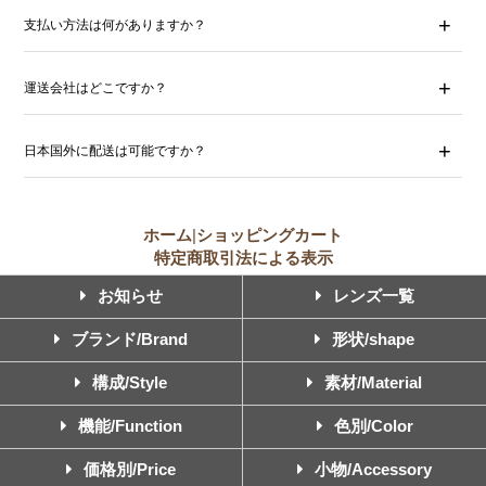
支払い方法は何がありますか？
運送会社はどこですか？
日本国外に配送は可能ですか？
ホーム
|
ショッピングカート
特定商取引法による表示
お知らせ
レンズ一覧
ブランド/Brand
形状/shape
構成/Style
素材/Material
機能/Function
色別/Color
価格別/Price
小物/Accessory