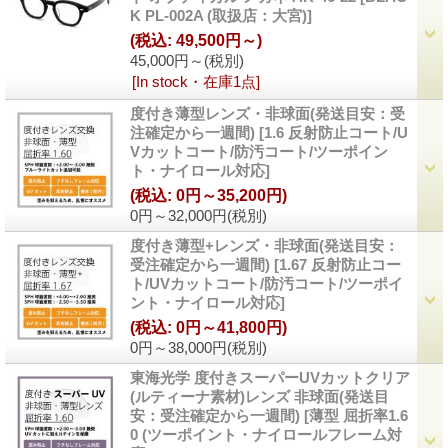
K PL-002A (取扱店：大宮)
]
(税込
:
49,500円～)
45,000円～
(税別)
[In stock・在庫1点]
度付き薄型レンズ・非球面(発送目安：受
注確定から一週間)
[
1.6 反射防止コート/U
Vカットコート/防汚コート/ツーポイン
ト・ナイロール対応
]
(税込
:
0円～35,200円)
0円～32,000円
(税別)
度付き薄型+レンズ・非球面(発送目安：
受注確定から一週間)
[
1.67 反射防止コー
ト/UVカットコート/防汚コート/ツーポイ
ント・ナイロール対応
]
(税込
:
0円～41,800円)
0円～38,000円
(税別)
東海光学 度付きスーパーUVカットクリア
(ルティーナ素材)レンズ 非球面(発送目
安：受注確定から一週間)
[
薄型 屈折率1.6
0 (ツーポイント・ナイロールフレーム対