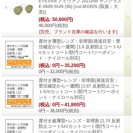
EYEVAN アイヴァン 2021AW サングラス
E-0509-SUN (45)
[
col.MOR/S (取扱：大
宮)
]
(税込
:
50,600円)
46,000円
(税別)
[完売。ブランド在庫の確認を行います]
度付き薄型レンズ・非球面(発送目安：受
注確定から一週間)
[
1.6 反射防止コート/U
Vカットコート/防汚コート/ツーポイン
ト・ナイロール対応
]
(税込
:
0円～35,200円)
0円～32,000円
(税別)
度付き薄型+レンズ・非球面(発送目安：
受注確定から一週間)
[
1.67 反射防止コー
ト/UVカットコート/防汚コート/ツーポイ
ント・ナイロール対応
]
(税込
:
0円～41,800円)
0円～38,000円
(税別)
度付き超薄型+レンズ・非球面
[
1.74 反射
防止コート/UVカットコート/防汚コート/
ツーポイント・ナイロール対応
]