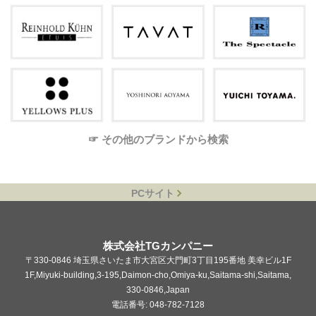
☞ その他のブランドから検索
PCサイト
株式会社TGカンパニー
〒330-0846 埼玉県さいたま市大宮区大門町3丁目195番地 美幸ビル1F
1F,Miyuki-building,3-195,Daimon-cho,Omiya-ku,Saitama-shi,Saitama,
330-0846,Japan
電話番号: 048-782-7128