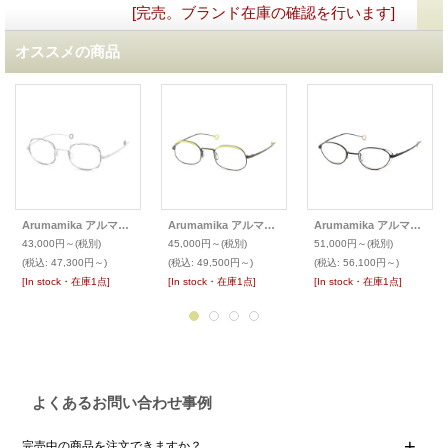
[完売。ブランド在庫の確認を行います]
オススメの商品
Arumamika アルマミカ 2025SS メガネ LORE
Arumamika アルマミカ 2025SS メガネ AM-25G
Arumamika アルマミカ 最新作 メガネ AM-26E
43,000円～
(税別)
45,000円～
(税別)
51,000円～
(税別)
(税込
:
47,300円～)
(税込
:
49,500円～)
(税込
:
56,100円～)
[In stock・在庫1点]
[In stock・在庫1点]
[In stock・在庫1点]
よくあるお問い合わせ事例
完売中の商品を注文できますか？