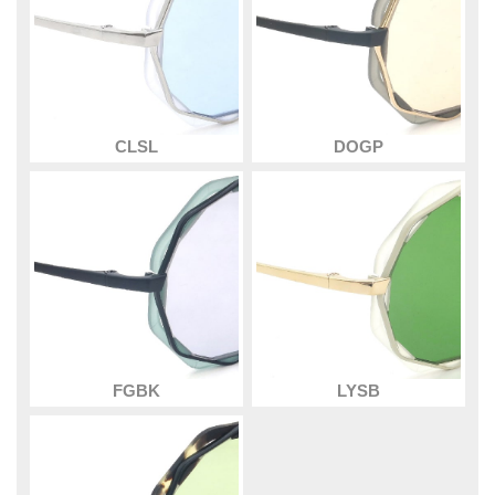
CLSL
DOGP
FGBK
LYSB