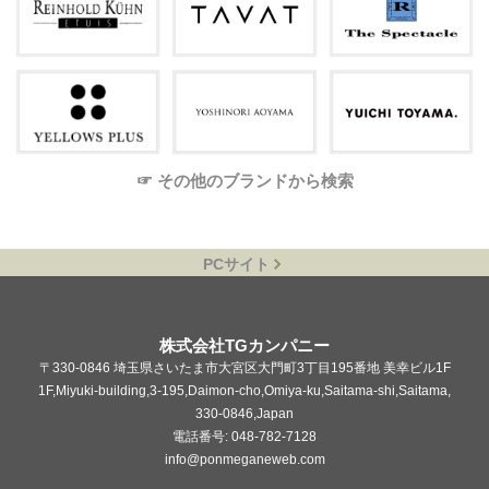
☞ その他のブランドから検索
PCサイト
株式会社TGカンパニー
〒330-0846 埼玉県さいたま市大宮区大門町3丁目195番地 美幸ビル1F
1F,Miyuki-building,3-195,Daimon-cho,Omiya-ku,Saitama-shi,Saitama,
330-0846,Japan
電話番号: 048-782-7128
info@ponmeganeweb.com