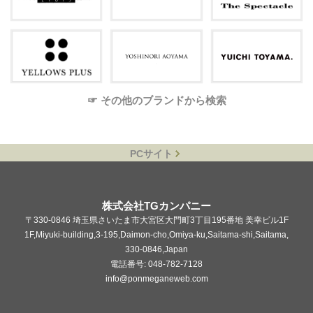
☞ その他のブランドから検索
PCサイト
株式会社TGカンパニー
〒330-0846 埼玉県さいたま市大宮区大門町3丁目195番地 美幸ビル1F
1F,Miyuki-building,3-195,Daimon-cho,Omiya-ku,Saitama-shi,Saitama,
330-0846,Japan
電話番号: 048-782-7128
info@ponmeganeweb.com