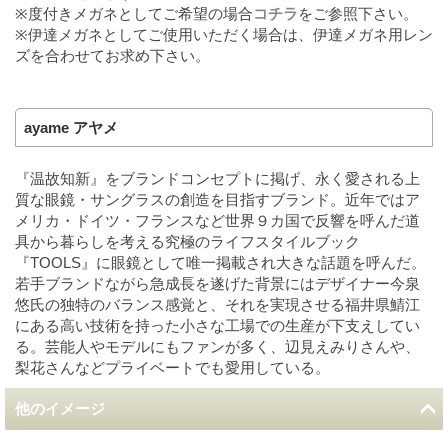
※度付きメガネとしてご希望の場合
コチラ
をご参照下さい。
※伊達メガネとしてご使用いただく場合は、伊達メガネ用レン
ズを合わせてお求め下さい。
ayame アヤメ
『温故知新』をブランドコンセプトに掲げ、永く愛される上
質な眼鏡・サングラスの創造を目指すブランド。近年ではア
メリカ・ドイツ・フランスなど世界９カ国で反響を呼んだ道
具から暮らしを考える究極のライフスタイルブック
『TOOLS』に眼鏡として唯一掲載され大きな話題を呼んだ。
若手ブランドながら急成長を遂げた背景にはデザイナー今泉
悠氏の独特のバランス感覚と、それを実現させる福井県鯖江
にある高い技術を持った小さな工場での生産が下支えしてい
る。芸能人やモデルにもファンが多く、辺見えみりさんや、
梨花さんなどプライベートでも愛用している。
他のイメージ