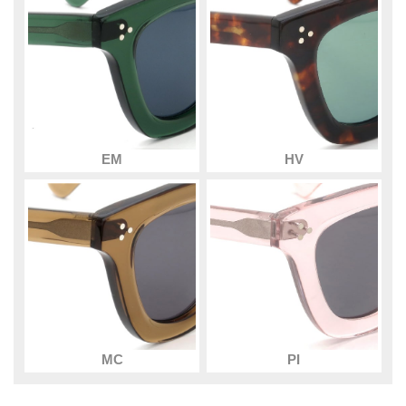
EM
HV
MC
PI