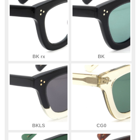
BK rx
BK
BKLS
CG0