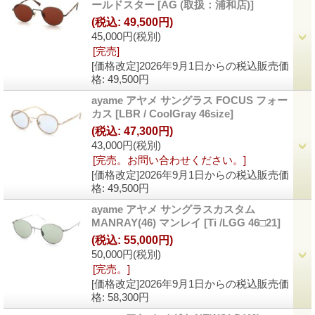
ールドスター
[
AG (取扱：浦和店)
]
(税込
:
49,500円)
45,000円
(税別)
[完売]
[価格改定]2026年9月1日からの税込販売価
格
:
49,500円
ayame アヤメ サングラス FOCUS フォー
カス
[
LBR / CoolGray 46size
]
(税込
:
47,300円)
43,000円
(税別)
[完売。お問い合わせください。]
[価格改定]2026年9月1日からの税込販売価
格
:
49,500円
ayame アヤメ サングラスカスタム
MANRAY(46) マンレイ
[
Ti /LGG 46□21
]
(税込
:
55,000円)
50,000円
(税別)
[完売。]
[価格改定]2026年9月1日からの税込販売価
格
:
58,300円