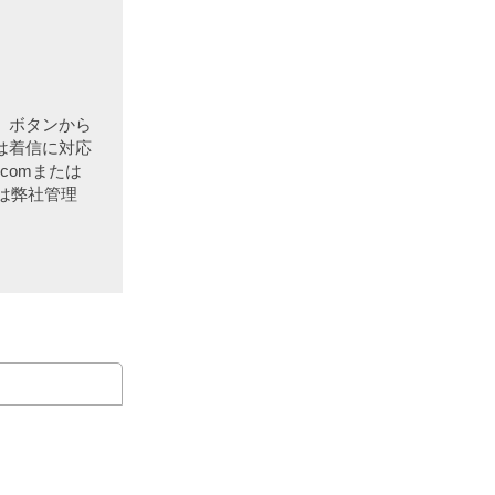
」ボタンから
は着信に対応
comまたは
ては弊社管理