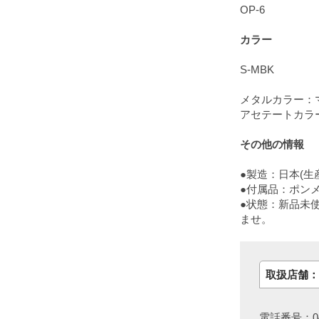
OP-6
カラー
S-MBK
メタルカラー：
アセテートカラ
その他の情報
●製造：日本(生
●付属品：ポン
●状態：新品未
ませ。
取扱店舗：
電話番号：048