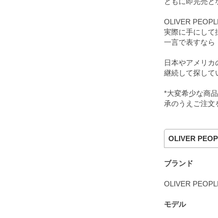
ともに即完売と
OLIVER P
実際に手にして
一言で表すなら
日本やアメリカ
継続して探して
*大変希少な商
承のうえご注文
OLIVER PEOP
ブランド
OLIVER PEOPL
モデル