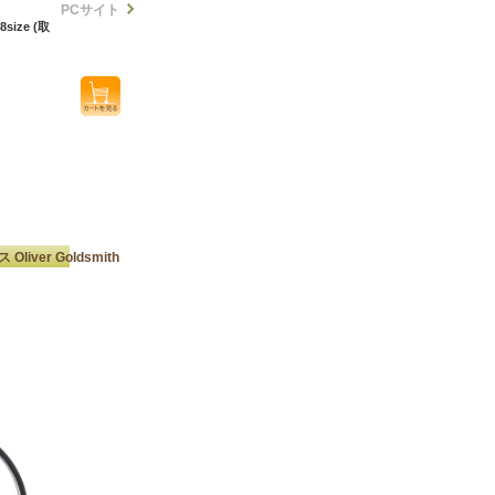
PCサイト
size (取
iver Goldsmith