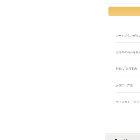
カートボタンがな
完売中の商品を購
MENU/各種案内
お支払い方法
サイズガイド/対応