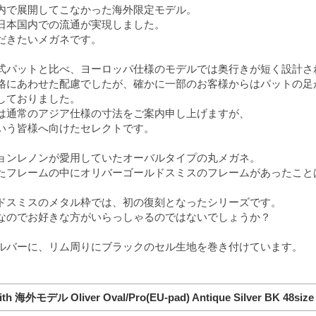
内で展開してこなかった海外限定モデル。
日本国内での流通が実現しました。
だきたいメガネです。
式パットと比べ、ヨーロッパ仕様のモデルでは奥行きが短く設計さ
格にあわせた配慮でしたが、確かに一部のお客様からはパットの足
しておりました。
は通常のアジア仕様の寸法をご案内申し上げますが、
いう皆様へ向けたセレクトです。
ョンレノンが愛用していたオーバルタイプの丸メガネ。
たフレームの中にオリバーゴールドスミスのフレームがあったこと
ドスミスのメタル枠では、初の復刻となったシリーズです。
なのでお好きな方がいらっしゃるのではないでしょうか？
ルバーに、リム周りにブラックのセル生地を巻き付けています。
mith 海外モデル Oliver Oval/Pro(EU-pad) Antique Silver BK 48siz