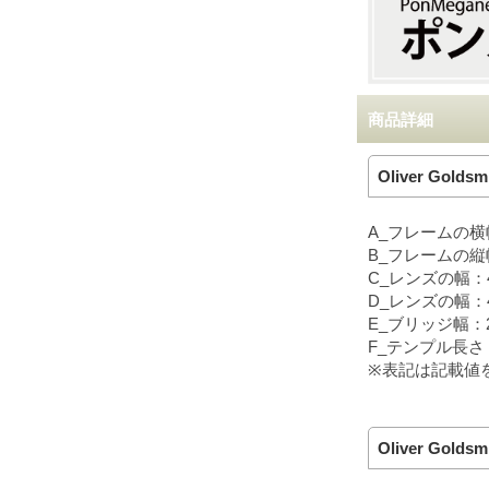
商品詳細
Oliver Golds
A_フレームの横
B_フレームの縦
C_レンズの幅：
D_レンズの幅：
E_ブリッジ幅：
F_テンプル長さ：
※表記は記載値
Oliver Golds