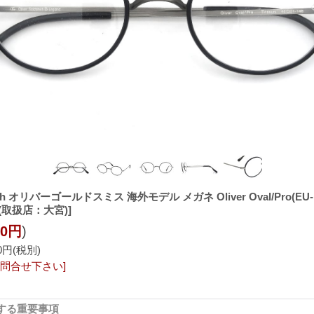
smith オリバーゴールドスミス 海外モデル メガネ Oliver Oval/Pro(EU-
ze (取扱店：大宮)]
00円
)
00円
(税別)
問合せ下さい]
する重要事項