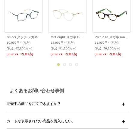
Gucci グッチ メガネ
Mr.Leight メガネ BEVERLY
Preciosa メガネ mod.705
39,000円～
(税別)
83,000円～
(税別)
51,000円～
(税別)
(税込
:
42,900円～)
(税込
:
91,300円～)
(税込
:
56,100円～)
[In stock・在庫1点]
[In stock・在庫1点]
[In stock・在庫1点]
よくあるお問い合わせ事例
完売中の商品を注文できますか？
カートが表示されない商品を購入したい。