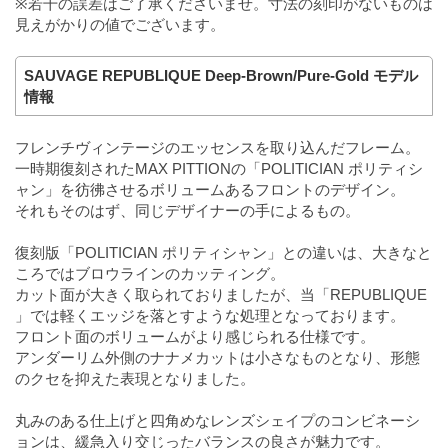
※若干の誤差はご了承くださいませ。寸法の刻印がないものは
見えがかりの値でございます。
SAUVAGE REPUBLIQUE Deep-Brown/Pure-Gold モデル
情報
フレンチヴィンテージのエッセンスを取り込んだフレーム。
一時期復刻されたMAX PITTIONの「POLITICIAN ポリティシ
ャン」を彷彿させるボリュームあるフロントのデザイン。
それもそのはず、同じデザイナーの手によるもの。
復刻版「POLITICIAN ポリティシャン」との違いは、大きなと
ころではブロウラインのカッティング。
カット面が大きく取られておりましたが、当「REPUBLIQUE
」では軽くエッジを落とすような処理となっております。
フロント面のボリュームがより感じられる仕様です。
アンダーリム外側のナナメカットは小さなものとなり、形態
のクセを抑えた表現となりました。
丸みのある仕上げと四角めなレンズシェイプのコンビネーシ
ョンは、緩急入り交じったバランスの良さが魅力です。