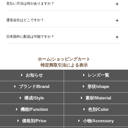
支払い方法は何がありますか？
運送会社はどこですか？
日本国外に配送は可能ですか？
ホーム
|
ショッピングカート
特定商取引法による表示
お知らせ
レンズ一覧
ブランド/Brand
形状/shape
構成/Style
素材/Material
機能/Function
色別/Color
価格別/Price
小物/Accessory