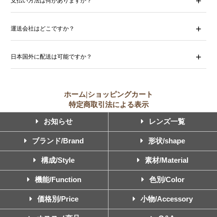
支払い方法は何がありますか？
運送会社はどこですか？
日本国外に配送は可能ですか？
ホーム
|
ショッピングカート
特定商取引法による表示
お知らせ
レンズ一覧
ブランド/Brand
形状/shape
構成/Style
素材/Material
機能/Function
色別/Color
価格別/Price
小物/Accessory