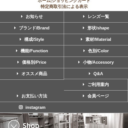
ホーム
|
ショッピングカート
特定商取引法による表示
お知らせ
レンズ一覧
ブランド/Brand
形状/shape
構成/Style
素材/Material
機能/Function
色別/Color
価格別/Price
小物/Accessory
オススメ商品
Q&A
ご利用案内
お支払い方法
会員ページ
instagram