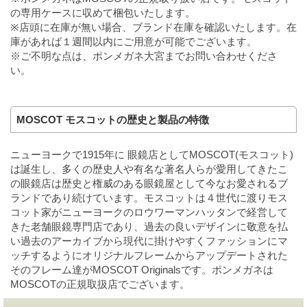
の専用ケースに収めて梱包いたします。
※店頭に在庫が無い場合、ブランド在庫を確認いたします。在
庫があれば１週間以内にご用意が可能でございます。
※ご不明な点は、ポンメガネ大宮までお問い合わせくださ
い。
MOSCOT モスコットの歴史と製品の特徴
ニューヨークで1915年に 眼鏡店としてMOSCOT(モスコット)
は誕生し、多くの歴史人や有名な著名人らが愛用してきたこ
の眼鏡店は歴史と権威のある眼鏡屋として今なお愛されるブ
ランドであり続けています。モスコットは４世代に渡りモス
コット家がニューヨークのロウワーマンハッタンで経営して
きた老舗眼鏡専門店であり、過去の良いデザインに敬意を払
い過去のアーカイブから現代に掛けやすくファッションにマ
ッチするようにオリジナルフレームからアップデートされた
そのフレーム達がMOSCOT Originalsです。ポンメガネは
MOSCOTの正規取扱店でございます。