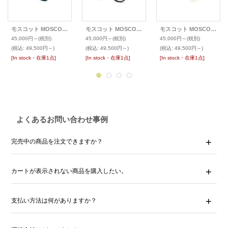
モスコット MOSCOT メガネ MILTZEN ミルツェン
モスコット MOSCOT メガネ MILTZEN ミルツェン
モスコット MOSCOT メガネ MILTZEN ミルツェン
45,000円～
(税別)
45,000円～
(税別)
45,000円～
(税別)
(税込
:
49,500円～)
(税込
:
49,500円～)
(税込
:
49,500円～)
[In stock・在庫1点]
[In stock・在庫1点]
[In stock・在庫1点]
よくあるお問い合わせ事例
完売中の商品を注文できますか？
カートが表示されない商品を購入したい。
支払い方法は何がありますか？