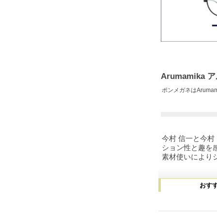
Arumamik
ポンメガネはAruma
今村 信一と今
ション性と趣を
素材使いにより
おす