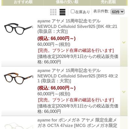
おすすめ順
価格の安い順
売れ筋順
表示件数
:
在庫あり
ayame アヤメ 15周年記念モデル
NEWOLD Celluloid Silver925
[BK 49□21
(取扱店：大宮)]
(税込
:
66,000円～)
60,000円～
(税別)
[完売。ブランド在庫の確認を行います]
[価格改定]2026年9月1日からの税込販売価
格
:
66,000円
ayame アヤメ 15周年記念モデル
NEWOLD Celluloid Silver925
[BRS 49□2
1 (取扱店：大宮)]
(税込
:
66,000円～)
60,000円～
(税別)
[完売。ブランド在庫の確認を行います]
[価格改定]2026年9月1日からの税込販売価
格
:
66,000円
ayame for ポンメガネ アヤメ 限定生産メ
ガネ OCTA 47size
[MCG ポンメガネ限定