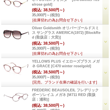
e/rose gold]
(税込
:
38,500円～)
35,000円～
(税別)
[在庫切れの為お問合せ下さい]
Oliver Goldsmith オリバーゴールドスミ
ス サングラス AMERICA(1972)
[BlockRe
d (取扱店：大宮)]
(税込
:
38,500円～)
35,000円～
(税別)
[在庫切れの為お問合せ下さい]
YELLOWS PLUS イエローズプラス メガ
ネ GRACE
[C470 winter rose/gold]
(税込
:
38,500円～)
35,000円～
(税別)
[完売。ブランド在庫の確認を行います]
FREDERIC BEAUSOLEIL フレデリック
ボーソレイユ メガネ
[M711 RED (取扱
店：浦和)]
(税込
:
38,500円～)