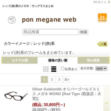
PCサイト
レッド(赤)系のメガネ・サングラスまとめ
カラーイメージ：レッド(赤)系
一覧
レッド(赤)系のフレームをまとめています。
おすすめ順
価格の安い順
売れ筋順
表示件数
:
在庫あり
1
2
3
次
»
Oliver Goldsmith オリバーゴールドスミ
ス メガネ WONG
[Red Tiger (取扱店：大
宮)]
(税込
:
30,800円～)
28,000円～
(税別)