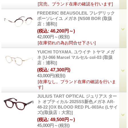
[完売。ブランド在庫の確認を行います]
FREDERIC BEAUSOLEIL フレデリック
ボーソレイユ メガネ
[NS08 BOR (取扱
店：浦和)]
(税込
:
46,200円～)
42,000円～
(税別)
[在庫切れの為お問合せ下さい]
YUICHI TOYAMA. ユウイチ トヤマ メガ
ネ
[U-066 Marcel マルセル col-03 (取扱
店：浦和)]
(税込
:
47,300円)
43,000円
(税別)
[在庫なし。ブランド在庫の確認を行いま
す]
JULIUS TART OPTICAL ジュリアス ター
ト オプティカル 2025SS新色メガネ AR-
48-22
[OX BLOOD RED PL-003Ac (Lサイ
ズ)(取扱店：大宮)]
(税込
:
49,500円～)
45,000円～
(税別)