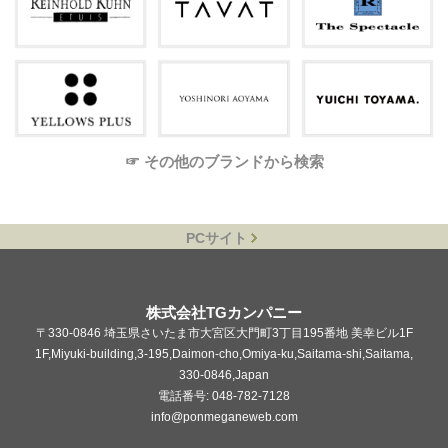
☞ その他のブランドから検索
PCサイト
株式会社TGカンパニー
〒330-0846 埼玉県さいたま市大宮区大門町3丁目195番地 美幸ビル1F
1F,Miyuki-building,3-195,Daimon-cho,Omiya-ku,Saitama-shi,Saitama,
330-0846,Japan
電話番号: 048-782-7128
info@ponmeganeweb.com