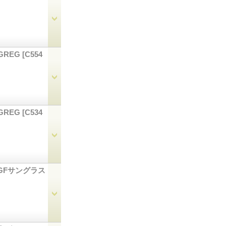
GREG
[C554
GREG
[C534
ージ GFサングラス