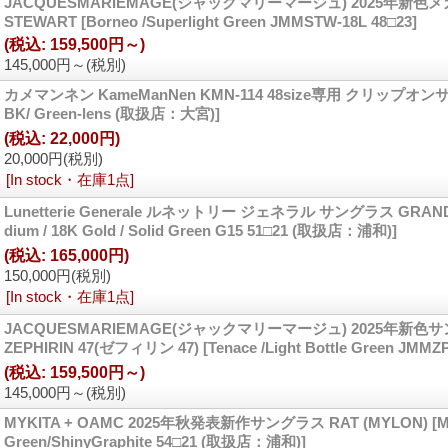
JACQUESMARIEMAGE(ジャックマリーマージュ) 2025年新色
STEWART
[Borneo /Superlight Green JMMSTW-18L 48□23]
(税込
:
159,500円～)
145,000円～
(税別)
カメマンネン KameManNen KMN-114 48size専用 クリップオ
BK/ Green-lens (取扱店：大宮)]
(税込
:
22,000円)
20,000円
(税別)
[In stock・在庫1点]
Lunetterie Generale ルネットリー ジェネラル サングラス GRAND
dium / 18K Gold / Solid Green G15 51□21 (取扱店：浦和)]
(税込
:
165,000円)
150,000円
(税別)
[In stock・在庫1点]
JACQUESMARIEMAGE(ジャックマリーマージュ) 2025年新色
ZEPHIRIN 47(ゼフィリン 47)
[Tenace /Light Bottle Green JMMZ
(税込
:
159,500円～)
145,000円～
(税別)
MYKITA + OAMC 2025年秋発表新作サングラス RAT (MYLON)
[M
Green/ShinyGraphite 54□21 (取扱店：浦和)]