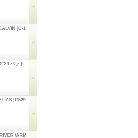
ALVIN
[C-1
50□20 パット
LIAS
[C529
[RIVER /ARM