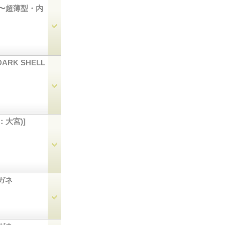
型〜超薄型・内
DARK SHELL
店：大宮)]
メガネ