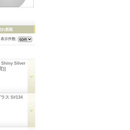
売れ筋順
表示件数
:
Shiny Silver
宮)]
ラス S#134