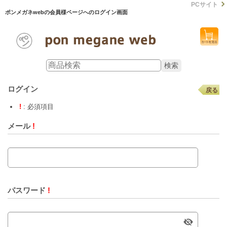
PCサイト
ポンメガネwebの会員様ページへのログイン画面
ログイン
戻る
!
: 必須項目
メール
!
パスワード
!